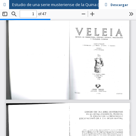
Estudio de una serie musteriense de la Quina (Charente, Francia): el ejemplo de La Trinchera C (excavaciones DR. L. y G. Henri-Martin)
Descargar