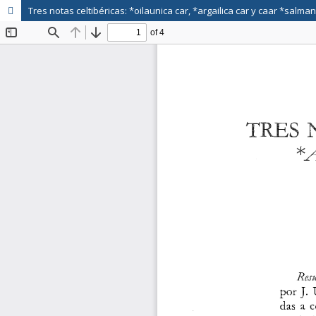
Tres notas celtibéricas: *oilaunica car, *argailica car y caar *salman