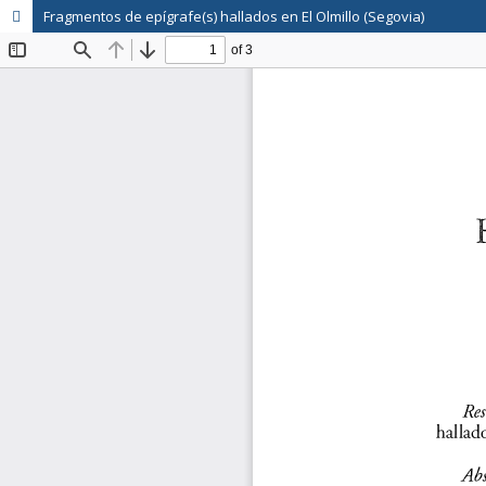
Fragmentos de epígrafe(s) hallados en El Olmillo (Segovia)