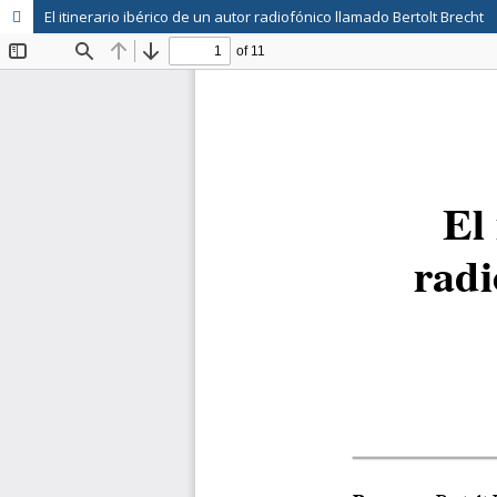
El itinerario ibérico de un autor radiofónico llamado Bertolt Brecht