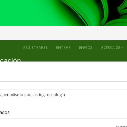
REGISTRARSE
ENTRAR
ENVÍOS
ACERCA DE
icación
zados
Autor