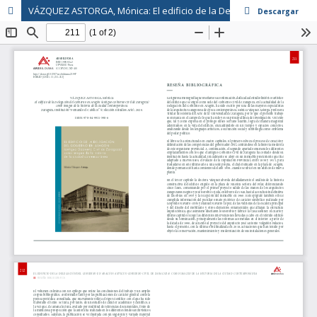
VÁZQUEZ ASTORGA, Mónica: El edificio de la Delegación del Gobierno en Aragón (antiguo Gobierno Civil de Zaragoza) como imagen de la historia de la ciudad contemporánea
Descargar