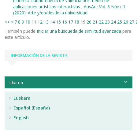
binomio ciudad-huerta de Valencia por medio de
aplicaciones artísticas interactivas
,
AusArt: Vol. 8 Núm. 1
(2020): Arte y/en/desde la universidad
<<
<
7
8
9
10
11
12
13
14
15
16
17
18
19
20
21
22
23
24
25
26
27
También puede
Iniciar una búsqueda de similitud avanzada
para
este artículo.
INFORMACIÓN DE LA REVISTA
Idioma
Euskara
Español (España)
English