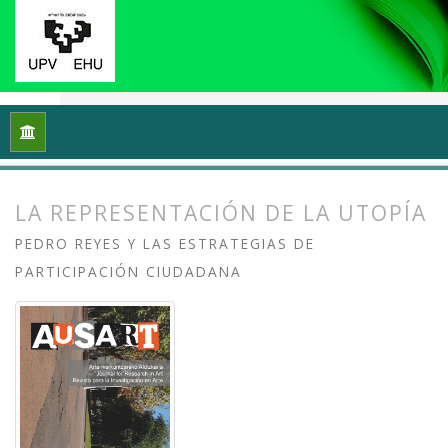
Inicio
Archivos
Vol. 2 Núm. 1 (2014): Transformar y sentir 
LA REPRESENTACIÓN DE LA UTOPÍA
PEDRO REYES Y LAS ESTRATEGIAS DE
PARTICIPACIÓN CIUDADANA
##plugins.themes.bootstrap3.article.
##plugins.themes.bootstrap3.article.