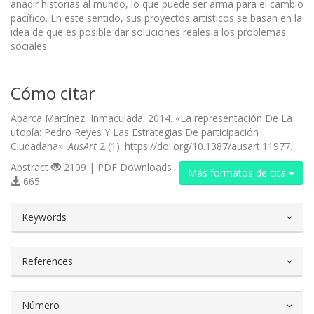
añadir historias al mundo, lo que puede ser arma para el cambio
pacífico. En este sentido, sus proyectos artísticos se basan en la
idea de que es posible dar soluciones reales a los problemas
sociales.
Cómo citar
Abarca Martínez, Inmaculada. 2014. «La representación De La
utopía: Pedro Reyes Y Las Estrategias De participación
Ciudadana».
AusArt
2 (1). https://doi.org/10.1387/ausart.11977.
Abstract
2109 | PDF Downloads
Más formatos de cita
665
##plugins.themes.bootstrap3.article.d
Keywords
References
Número