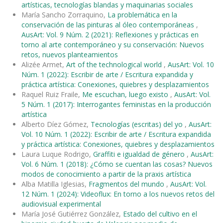
artísticas, tecnologías blandas y maquinarias sociales
María Sancho Zorraquino,
La problemática en la
conservación de las pinturas al óleo contemporáneas
,
AusArt: Vol. 9 Núm. 2 (2021): Reflexiones y prácticas en
torno al arte contemporáneo y su conservación: Nuevos
retos, nuevos planteamientos
Alizée Armet,
Art of the technological world
,
AusArt: Vol. 10
Núm. 1 (2022): Escribir de arte / Escritura expandida y
práctica artística: Conexiones, quiebres y desplazamientos
Raquel Ruiz Fraile,
Me escuchan, luego existo
,
AusArt: Vol.
5 Núm. 1 (2017): Interrogantes feministas en la producción
artística
Alberto Díez Gómez,
Tecnologías (escritas) del yo
,
AusArt:
Vol. 10 Núm. 1 (2022): Escribir de arte / Escritura expandida
y práctica artística: Conexiones, quiebres y desplazamientos
Laura Luque Rodrigo,
Graffiti e igualdad de género
,
AusArt:
Vol. 6 Núm. 1 (2018): ¿Cómo se cuentan las cosas? Nuevos
modos de conocimiento a partir de la praxis artística
Alba Matilla Iglesias,
Fragmentos del mundo
,
AusArt: Vol.
12 Núm. 1 (2024): Videoflux: En torno a los nuevos retos del
audiovisual experimental
María José Gutiérrez González,
Estado del cultivo en el