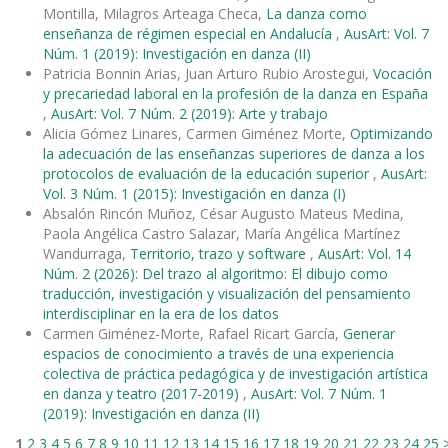
Montilla, Milagros Arteaga Checa,
La danza como
enseñanza de régimen especial en Andalucía
,
AusArt: Vol. 7
Núm. 1 (2019): Investigación en danza (II)
Patricia Bonnin Arias, Juan Arturo Rubio Arostegui,
Vocación
y precariedad laboral en la profesión de la danza en España
,
AusArt: Vol. 7 Núm. 2 (2019): Arte y trabajo
Alicia Gómez Linares, Carmen Giménez Morte,
Optimizando
la adecuación de las enseñanzas superiores de danza a los
protocolos de evaluación de la educación superior
,
AusArt:
Vol. 3 Núm. 1 (2015): Investigación en danza (I)
Absalón Rincón Muñoz, César Augusto Mateus Medina,
Paola Angélica Castro Salazar, María Angélica Martínez
Wandurraga,
Territorio, trazo y software
,
AusArt: Vol. 14
Núm. 2 (2026): Del trazo al algoritmo: El dibujo como
traducción, investigación y visualización del pensamiento
interdisciplinar en la era de los datos
Carmen Giménez-Morte, Rafael Ricart García,
Generar
espacios de conocimiento a través de una experiencia
colectiva de práctica pedagógica y de investigación artística
en danza y teatro (2017-2019)
,
AusArt: Vol. 7 Núm. 1
(2019): Investigación en danza (II)
1
2
3
4
5
6
7
8
9
10
11
12
13
14
15
16
17
18
19
20
21
22
23
24
25