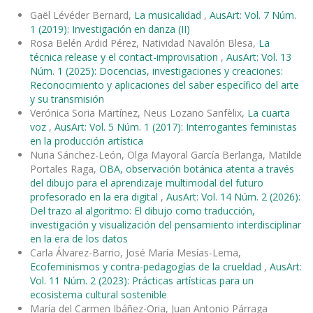
Gaël Lévéder Bernard,
La musicalidad
,
AusArt: Vol. 7 Núm.
1 (2019): Investigación en danza (II)
Rosa Belén Ardid Pérez, Natividad Navalón Blesa,
La
técnica release y el contact-improvisation
,
AusArt: Vol. 13
Núm. 1 (2025): Docencias, investigaciones y creaciones:
Reconocimiento y aplicaciones del saber específico del arte
y su transmisión
Verónica Soria Martínez, Neus Lozano Sanfèlix,
La cuarta
voz
,
AusArt: Vol. 5 Núm. 1 (2017): Interrogantes feministas
en la producción artística
Nuria Sánchez-León, Olga Mayoral García Berlanga, Matilde
Portales Raga,
OBA, observación botánica atenta a través
del dibujo para el aprendizaje multimodal del futuro
profesorado en la era digital
,
AusArt: Vol. 14 Núm. 2 (2026):
Del trazo al algoritmo: El dibujo como traducción,
investigación y visualización del pensamiento interdisciplinar
en la era de los datos
Carla Álvarez-Barrio, José María Mesías-Lema,
Ecofeminismos y contra-pedagogías de la crueldad
,
AusArt:
Vol. 11 Núm. 2 (2023): Prácticas artísticas para un
ecosistema cultural sostenible
María del Carmen Ibáñez-Oria, Juan Antonio Párraga