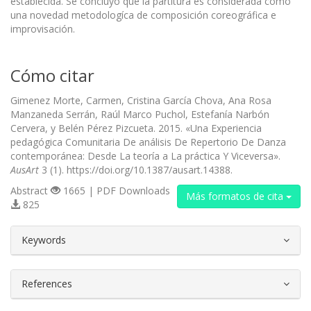
establecida. Se concluyó que la partitura es considerada como
una novedad metodologíca de composición coreográfica e
improvisación.
Cómo citar
Gimenez Morte, Carmen, Cristina García Chova, Ana Rosa
Manzaneda Serrán, Raúl Marco Puchol, Estefanía Narbón
Cervera, y Belén Pérez Pizcueta. 2015. «Una Experiencia
pedagógica Comunitaria De análisis De Repertorio De Danza
contemporánea: Desde La teoría a La práctica Y Viceversa».
AusArt
3 (1). https://doi.org/10.1387/ausart.14388.
Abstract
1665 | PDF Downloads
Más formatos de cita
825
##plugins.themes.bootstrap3.article.d
Keywords
References