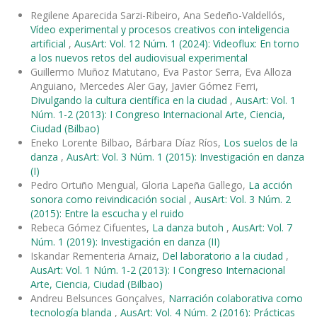
Regilene Aparecida Sarzi-Ribeiro, Ana Sedeño-Valdellós,
Vídeo experimental y procesos creativos con inteligencia
artificial
,
AusArt: Vol. 12 Núm. 1 (2024): Videoflux: En torno
a los nuevos retos del audiovisual experimental
Guillermo Muñoz Matutano, Eva Pastor Serra, Eva Alloza
Anguiano, Mercedes Aler Gay, Javier Gómez Ferri,
Divulgando la cultura científica en la ciudad
,
AusArt: Vol. 1
Núm. 1-2 (2013): I Congreso Internacional Arte, Ciencia,
Ciudad (Bilbao)
Eneko Lorente Bilbao, Bárbara Díaz Ríos,
Los suelos de la
danza
,
AusArt: Vol. 3 Núm. 1 (2015): Investigación en danza
(I)
Pedro Ortuño Mengual, Gloria Lapeña Gallego,
La acción
sonora como reivindicación social
,
AusArt: Vol. 3 Núm. 2
(2015): Entre la escucha y el ruido
Rebeca Gómez Cifuentes,
La danza butoh
,
AusArt: Vol. 7
Núm. 1 (2019): Investigación en danza (II)
Iskandar Rementeria Arnaiz,
Del laboratorio a la ciudad
,
AusArt: Vol. 1 Núm. 1-2 (2013): I Congreso Internacional
Arte, Ciencia, Ciudad (Bilbao)
Andreu Belsunces Gonçalves,
Narración colaborativa como
tecnología blanda
,
AusArt: Vol. 4 Núm. 2 (2016): Prácticas