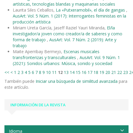
artísticas, tecnologías blandas y maquinarias sociales
Laurita Siles Ceballos,
La «Putxeramobil», el día de gangas
,
AusArt: Vol. 5 Núm. 1 (2017): Interrogantes feministas en la
producción artística
Miriam Ureta García, Jaseff Raziel Yauri Miranda,
El/la
investigador/a joven como creador/a de saberes y como
forma de trabajo
,
AusArt: Vol. 7 Núm. 2 (2019): Arte y
trabajo
Maite Aperribay Bermejo,
Escenas musicales
transfronterizas y transculturales
,
AusArt: Vol. 9 Núm. 1
(2021): Sonidos urbanos: Música, sonido y sociedad
<<
<
1
2
3
4
5
6
7
8
9
10
11
12
13
14
15
16
17
18
19
20
21
22
23
2
También puede
Iniciar una búsqueda de similitud avanzada
para
este artículo.
INFORMACIÓN DE LA REVISTA
Idioma