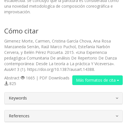
establecida. Se concluyó que la partitura es considerada como
una novedad metodologíca de composición coreográfica e
improvisación.
Cómo citar
Gimenez Morte, Carmen, Cristina García Chova, Ana Rosa
Manzaneda Serrán, Raúl Marco Puchol, Estefanía Narbón
Cervera, y Belén Pérez Pizcueta. 2015. «Una Experiencia
pedagógica Comunitaria De análisis De Repertorio De Danza
contemporánea: Desde La teoría a La práctica Y Viceversa».
AusArt
3 (1). https://doi.org/10.1387/ausart.14388.
Abstract
1665 | PDF Downloads
Más formatos de cita
825
##plugins.themes.bootstrap3.article.d
Keywords
References