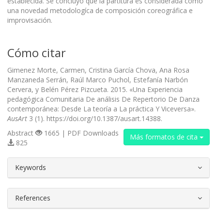
establecida. Se concluyó que la partitura es considerada como
una novedad metodologíca de composición coreográfica e
improvisación.
Cómo citar
Gimenez Morte, Carmen, Cristina García Chova, Ana Rosa
Manzaneda Serrán, Raúl Marco Puchol, Estefanía Narbón
Cervera, y Belén Pérez Pizcueta. 2015. «Una Experiencia
pedagógica Comunitaria De análisis De Repertorio De Danza
contemporánea: Desde La teoría a La práctica Y Viceversa».
AusArt
3 (1). https://doi.org/10.1387/ausart.14388.
Abstract
1665 | PDF Downloads
Más formatos de cita
825
##plugins.themes.bootstrap3.article.d
Keywords
References