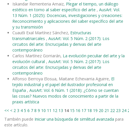
Iskandar Rementeria Arnaiz,
Plegar el tiempo, un diálogo
estético en torno al saber específico del arte
,
AusArt: Vol.
13 Núm. 1 (2025): Docencias, investigaciones y creaciones:
Reconocimiento y aplicaciones del saber específico del arte
y su transmisión
Cuautli Exal Martínez Sánchez,
Estructuras
transmatriarcales
,
AusArt: Vol. 5 Núm. 2 (2017): Los
circuitos del arte: Encrucijadas y derivas del arte
contemporáneo
Carlos Martínez Gorriarán,
La evolución peculiar del arte y la
evolución cultural
,
AusArt: Vol. 5 Núm. 2 (2017): Los
circuitos del arte: Encrucijadas y derivas del arte
contemporáneo
Alfonso Berroya Elosua, Maitane Echevarria Aguirre,
El
tejido industrial y el papel del ilustrador profesional en
España
,
AusArt: Vol. 6 Núm. 1 (2018): ¿Cómo se cuentan
las cosas? Nuevos modos de conocimiento a partir de la
praxis artística
<<
<
2
3
4
5
6
7
8
9
10
11
12
13
14
15
16
17
18
19
20
21
22
23
24
También puede
Iniciar una búsqueda de similitud avanzada
para
este artículo.