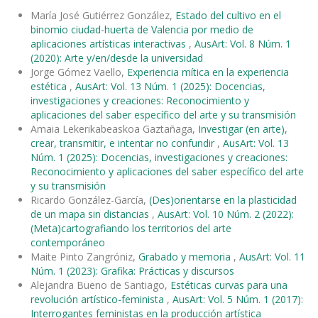
María José Gutiérrez González,
Estado del cultivo en el
binomio ciudad-huerta de Valencia por medio de
aplicaciones artísticas interactivas
,
AusArt: Vol. 8 Núm. 1
(2020): Arte y/en/desde la universidad
Jorge Gómez Vaello,
Experiencia mítica en la experiencia
estética
,
AusArt: Vol. 13 Núm. 1 (2025): Docencias,
investigaciones y creaciones: Reconocimiento y
aplicaciones del saber específico del arte y su transmisión
Amaia Lekerikabeaskoa Gaztañaga,
Investigar (en arte),
crear, transmitir, e intentar no confundir
,
AusArt: Vol. 13
Núm. 1 (2025): Docencias, investigaciones y creaciones:
Reconocimiento y aplicaciones del saber específico del arte
y su transmisión
Ricardo González-García,
(Des)orientarse en la plasticidad
de un mapa sin distancias
,
AusArt: Vol. 10 Núm. 2 (2022):
(Meta)cartografiando los territorios del arte
contemporáneo
Maite Pinto Zangróniz,
Grabado y memoria
,
AusArt: Vol. 11
Núm. 1 (2023): Grafika: Prácticas y discursos
Alejandra Bueno de Santiago,
Estéticas curvas para una
revolución artístico-feminista
,
AusArt: Vol. 5 Núm. 1 (2017):
Interrogantes feministas en la producción artística