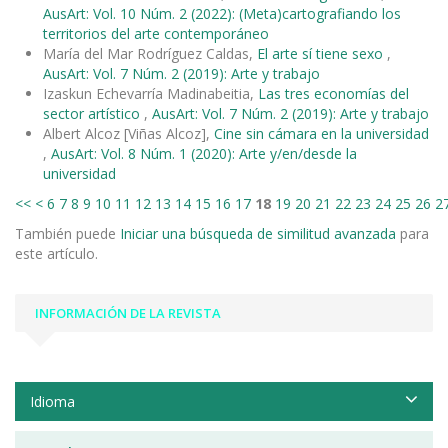
AusArt: Vol. 10 Núm. 2 (2022): (Meta)cartografiando los
territorios del arte contemporáneo
María del Mar Rodríguez Caldas,
El arte sí tiene sexo
,
AusArt: Vol. 7 Núm. 2 (2019): Arte y trabajo
Izaskun Echevarría Madinabeitia,
Las tres economías del
sector artístico
,
AusArt: Vol. 7 Núm. 2 (2019): Arte y trabajo
Albert Alcoz [Viñas Alcoz],
Cine sin cámara en la universidad
,
AusArt: Vol. 8 Núm. 1 (2020): Arte y/en/desde la
universidad
<<
<
6
7
8
9
10
11
12
13
14
15
16
17
18
19
20
21
22
23
24
25
26
2
También puede
Iniciar una búsqueda de similitud avanzada
para
este artículo.
INFORMACIÓN DE LA REVISTA
Idioma