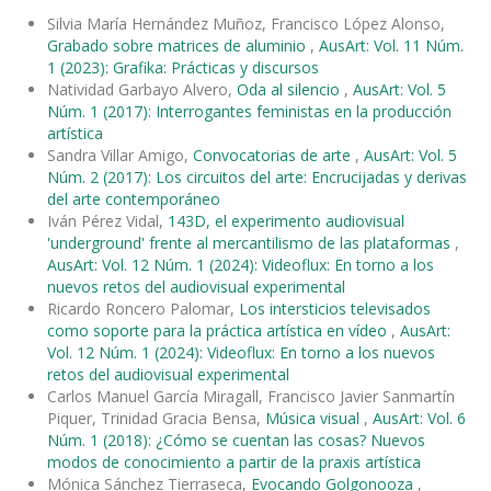
Silvia María Hernández Muñoz, Francisco López Alonso,
Grabado sobre matrices de aluminio
,
AusArt: Vol. 11 Núm.
1 (2023): Grafika: Prácticas y discursos
Natividad Garbayo Alvero,
Oda al silencio
,
AusArt: Vol. 5
Núm. 1 (2017): Interrogantes feministas en la producción
artística
Sandra Villar Amigo,
Convocatorias de arte
,
AusArt: Vol. 5
Núm. 2 (2017): Los circuitos del arte: Encrucijadas y derivas
del arte contemporáneo
Iván Pérez Vidal,
143D, el experimento audiovisual
'underground' frente al mercantilismo de las plataformas
,
AusArt: Vol. 12 Núm. 1 (2024): Videoflux: En torno a los
nuevos retos del audiovisual experimental
Ricardo Roncero Palomar,
Los intersticios televisados
como soporte para la práctica artística en vídeo
,
AusArt:
Vol. 12 Núm. 1 (2024): Videoflux: En torno a los nuevos
retos del audiovisual experimental
Carlos Manuel García Miragall, Francisco Javier Sanmartín
Piquer, Trinidad Gracia Bensa,
Música visual
,
AusArt: Vol. 6
Núm. 1 (2018): ¿Cómo se cuentan las cosas? Nuevos
modos de conocimiento a partir de la praxis artística
Mónica Sánchez Tierraseca,
Evocando Golgonooza
,