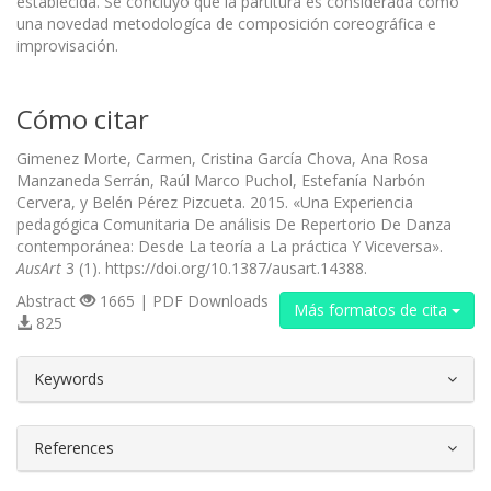
establecida. Se concluyó que la partitura es considerada como
una novedad metodologíca de composición coreográfica e
improvisación.
Cómo citar
Gimenez Morte, Carmen, Cristina García Chova, Ana Rosa
Manzaneda Serrán, Raúl Marco Puchol, Estefanía Narbón
Cervera, y Belén Pérez Pizcueta. 2015. «Una Experiencia
pedagógica Comunitaria De análisis De Repertorio De Danza
contemporánea: Desde La teoría a La práctica Y Viceversa».
AusArt
3 (1). https://doi.org/10.1387/ausart.14388.
Abstract
1665 | PDF Downloads
Más formatos de cita
825
##plugins.themes.bootstrap3.article.d
Keywords
References