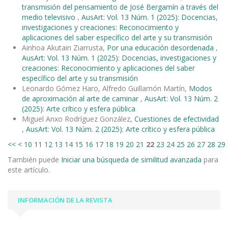
transmisión del pensamiento de José Bergamín a través del
medio televisivo
,
AusArt: Vol. 13 Núm. 1 (2025): Docencias,
investigaciones y creaciones: Reconocimiento y
aplicaciones del saber específico del arte y su transmisión
Ainhoa Akutain Ziarrusta,
Por una educación desordenada
,
AusArt: Vol. 13 Núm. 1 (2025): Docencias, investigaciones y
creaciones: Reconocimiento y aplicaciones del saber
específico del arte y su transmisión
Leonardo Gómez Haro, Alfredo Guillamón Martín,
Modos
de aproximación al arte de caminar
,
AusArt: Vol. 13 Núm. 2
(2025): Arte crítico y esfera pública
Miguel Anxo Rodríguez González,
Cuestiones de efectividad
,
AusArt: Vol. 13 Núm. 2 (2025): Arte crítico y esfera pública
<<
<
10
11
12
13
14
15
16
17
18
19
20
21
22
23
24
25
26
27
28
29
También puede
Iniciar una búsqueda de similitud avanzada
para
este artículo.
INFORMACIÓN DE LA REVISTA