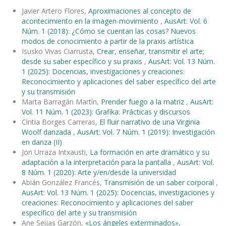
Javier Artero Flores,
Aproximaciones al concepto de
acontecimiento en la imagen-movimiento
,
AusArt: Vol. 6
Núm. 1 (2018): ¿Cómo se cuentan las cosas? Nuevos
modos de conocimiento a partir de la praxis artística
Isusko Vivas Ciarrusta,
Crear, enseñar, transmitir el arte;
desde su saber específico y su praxis
,
AusArt: Vol. 13 Núm.
1 (2025): Docencias, investigaciones y creaciones:
Reconocimiento y aplicaciones del saber específico del arte
y su transmisión
Marta Barragán Martín,
Prender fuego a la matriz
,
AusArt:
Vol. 11 Núm. 1 (2023): Grafika: Prácticas y discursos
Cintia Borges Carreras,
El fluir narrativo de una Virginia
Woolf danzada
,
AusArt: Vol. 7 Núm. 1 (2019): Investigación
en danza (II)
Jon Urraza Intxausti,
La formación en arte dramático y su
adaptación a la interpretación para la pantalla
,
AusArt: Vol.
8 Núm. 1 (2020): Arte y/en/desde la universidad
Abián González Francés,
Transmisión de un saber corporal
,
AusArt: Vol. 13 Núm. 1 (2025): Docencias, investigaciones y
creaciones: Reconocimiento y aplicaciones del saber
específico del arte y su transmisión
Ane Seijas Garzón,
«Los ángeles exterminados»,