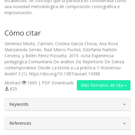
establecida. Se concluyó que la partitura es considerada como
una novedad metodologíca de composición coreográfica e
improvisación.
Cómo citar
Gimenez Morte, Carmen, Cristina García Chova, Ana Rosa
Manzaneda Serrán, Raúl Marco Puchol, Estefanía Narbón
Cervera, y Belén Pérez Pizcueta. 2015. «Una Experiencia
pedagógica Comunitaria De análisis De Repertorio De Danza
contemporánea: Desde La teoría a La práctica Y Viceversa».
AusArt
3 (1). https://doi.org/10.1387/ausart.14388.
Abstract
1665 | PDF Downloads
Más formatos de cita
825
##plugins.themes.bootstrap3.article.d
Keywords
References