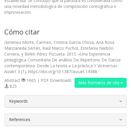
establecida. Se concluyó que la partitura es considerada como
una novedad metodologíca de composición coreográfica e
improvisación.
Cómo citar
Gimenez Morte, Carmen, Cristina García Chova, Ana Rosa
Manzaneda Serrán, Raúl Marco Puchol, Estefanía Narbón
Cervera, y Belén Pérez Pizcueta. 2015. «Una Experiencia
pedagógica Comunitaria De análisis De Repertorio De Danza
contemporánea: Desde La teoría a La práctica Y Viceversa».
AusArt
3 (1). https://doi.org/10.1387/ausart.14388.
Abstract
1665 | PDF Downloads
Más formatos de cita
825
##plugins.themes.bootstrap3.article.d
Keywords
References