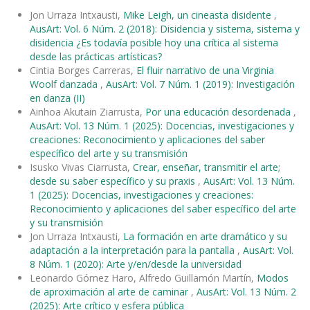
Jon Urraza Intxausti,
Mike Leigh, un cineasta disidente
,
AusArt: Vol. 6 Núm. 2 (2018): Disidencia y sistema, sistema y
disidencia ¿Es todavía posible hoy una crítica al sistema
desde las prácticas artísticas?
Cintia Borges Carreras,
El fluir narrativo de una Virginia
Woolf danzada
,
AusArt: Vol. 7 Núm. 1 (2019): Investigación
en danza (II)
Ainhoa Akutain Ziarrusta,
Por una educación desordenada
,
AusArt: Vol. 13 Núm. 1 (2025): Docencias, investigaciones y
creaciones: Reconocimiento y aplicaciones del saber
específico del arte y su transmisión
Isusko Vivas Ciarrusta,
Crear, enseñar, transmitir el arte;
desde su saber específico y su praxis
,
AusArt: Vol. 13 Núm.
1 (2025): Docencias, investigaciones y creaciones:
Reconocimiento y aplicaciones del saber específico del arte
y su transmisión
Jon Urraza Intxausti,
La formación en arte dramático y su
adaptación a la interpretación para la pantalla
,
AusArt: Vol.
8 Núm. 1 (2020): Arte y/en/desde la universidad
Leonardo Gómez Haro, Alfredo Guillamón Martín,
Modos
de aproximación al arte de caminar
,
AusArt: Vol. 13 Núm. 2
(2025): Arte crítico y esfera pública