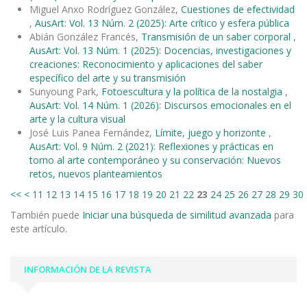
Miguel Anxo Rodríguez González,
Cuestiones de efectividad
,
AusArt: Vol. 13 Núm. 2 (2025): Arte crítico y esfera pública
Abián González Francés,
Transmisión de un saber corporal
,
AusArt: Vol. 13 Núm. 1 (2025): Docencias, investigaciones y
creaciones: Reconocimiento y aplicaciones del saber
específico del arte y su transmisión
Sunyoung Park,
Fotoescultura y la política de la nostalgia
,
AusArt: Vol. 14 Núm. 1 (2026): Discursos emocionales en el
arte y la cultura visual
José Luis Panea Fernández,
Límite, juego y horizonte
,
AusArt: Vol. 9 Núm. 2 (2021): Reflexiones y prácticas en
torno al arte contemporáneo y su conservación: Nuevos
retos, nuevos planteamientos
<<
<
11
12
13
14
15
16
17
18
19
20
21
22
23
24
25
26
27
28
29
30
También puede
Iniciar una búsqueda de similitud avanzada
para
este artículo.
INFORMACIÓN DE LA REVISTA