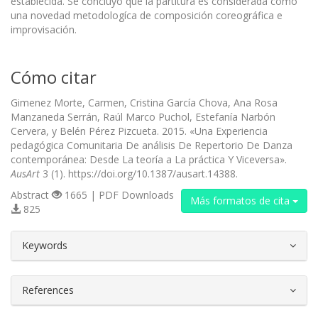
establecida. Se concluyó que la partitura es considerada como
una novedad metodologíca de composición coreográfica e
improvisación.
Cómo citar
Gimenez Morte, Carmen, Cristina García Chova, Ana Rosa
Manzaneda Serrán, Raúl Marco Puchol, Estefanía Narbón
Cervera, y Belén Pérez Pizcueta. 2015. «Una Experiencia
pedagógica Comunitaria De análisis De Repertorio De Danza
contemporánea: Desde La teoría a La práctica Y Viceversa».
AusArt
3 (1). https://doi.org/10.1387/ausart.14388.
Abstract
1665 | PDF Downloads
Más formatos de cita
825
##plugins.themes.bootstrap3.article.d
Keywords
References