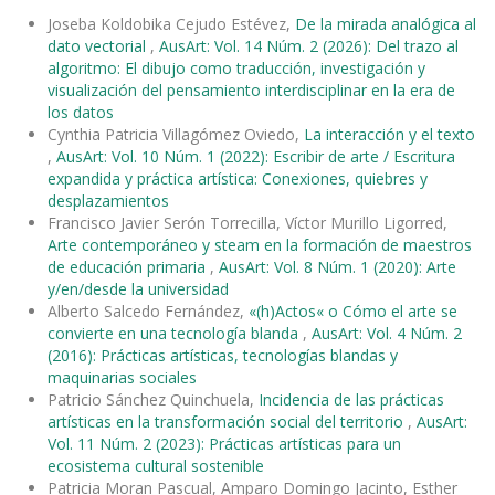
Joseba Koldobika Cejudo Estévez,
De la mirada analógica al
dato vectorial
,
AusArt: Vol. 14 Núm. 2 (2026): Del trazo al
algoritmo: El dibujo como traducción, investigación y
visualización del pensamiento interdisciplinar en la era de
los datos
Cynthia Patricia Villagómez Oviedo,
La interacción y el texto
,
AusArt: Vol. 10 Núm. 1 (2022): Escribir de arte / Escritura
expandida y práctica artística: Conexiones, quiebres y
desplazamientos
Francisco Javier Serón Torrecilla, Víctor Murillo Ligorred,
Arte contemporáneo y steam en la formación de maestros
de educación primaria
,
AusArt: Vol. 8 Núm. 1 (2020): Arte
y/en/desde la universidad
Alberto Salcedo Fernández,
«(h)Actos« o Cómo el arte se
convierte en una tecnología blanda
,
AusArt: Vol. 4 Núm. 2
(2016): Prácticas artísticas, tecnologías blandas y
maquinarias sociales
Patricio Sánchez Quinchuela,
Incidencia de las prácticas
artísticas en la transformación social del territorio
,
AusArt:
Vol. 11 Núm. 2 (2023): Prácticas artísticas para un
ecosistema cultural sostenible
Patricia Moran Pascual, Amparo Domingo Jacinto, Esther