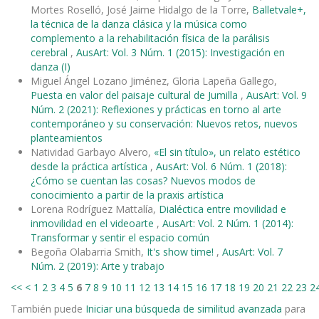
Mortes Roselló, José Jaime Hidalgo de la Torre,
Balletvale+,
la técnica de la danza clásica y la música como
complemento a la rehabilitación física de la parálisis
cerebral
,
AusArt: Vol. 3 Núm. 1 (2015): Investigación en
danza (I)
Miguel Ángel Lozano Jiménez, Gloria Lapeña Gallego,
Puesta en valor del paisaje cultural de Jumilla
,
AusArt: Vol. 9
Núm. 2 (2021): Reflexiones y prácticas en torno al arte
contemporáneo y su conservación: Nuevos retos, nuevos
planteamientos
Natividad Garbayo Alvero,
«El sin título», un relato estético
desde la práctica artística
,
AusArt: Vol. 6 Núm. 1 (2018):
¿Cómo se cuentan las cosas? Nuevos modos de
conocimiento a partir de la praxis artística
Lorena Rodríguez Mattalía,
Dialéctica entre movilidad e
inmovilidad en el videoarte
,
AusArt: Vol. 2 Núm. 1 (2014):
Transformar y sentir el espacio común
Begoña Olabarria Smith,
It's show time!
,
AusArt: Vol. 7
Núm. 2 (2019): Arte y trabajo
<<
<
1
2
3
4
5
6
7
8
9
10
11
12
13
14
15
16
17
18
19
20
21
22
23
2
También puede
Iniciar una búsqueda de similitud avanzada
para