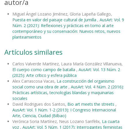
autor/a
Miguel Ángel Lozano Jiménez, Gloria Lapeña Gallego,
Puesta en valor del paisaje cultural de Jumilla
,
AusArt: Vol. 9
Núm. 2 (2021): Reflexiones y prácticas en torno al arte
contemporáneo y su conservación: Nuevos retos, nuevos
planteamientos
Artículos similares
Carlos Valverde Martínez, Laura María González Villanueva,
El cuerpo como campo de batalla
,
AusArt: Vol. 13 Núm. 2
(2025): Arte crítico y esfera pública
Alex Carrascosa Vacas,
La construcción del organismo
social como una obra de arte
,
AusArt: Vol. 4 Núm. 2 (2016):
Prácticas artísticas, tecnologías blandas y maquinarias
sociales
David Rodrigues dos Santos,
Bio art meets the streets
,
AusArt: Vol. 1 Núm. 1-2 (2013): I Congreso Internacional
Arte, Ciencia, Ciudad (Bilbao)
Verónica Soria Martínez, Neus Lozano Sanfèlix,
La cuarta
voz
,
AusArt: Vol. 5 Núm. 1 (2017): Interrogantes feministas