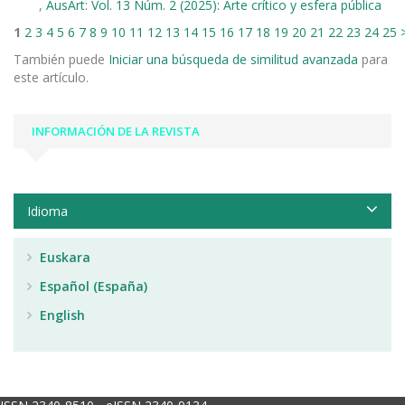
,
AusArt: Vol. 13 Núm. 2 (2025): Arte crítico y esfera pública
1
2
3
4
5
6
7
8
9
10
11
12
13
14
15
16
17
18
19
20
21
22
23
24
25
También puede
Iniciar una búsqueda de similitud avanzada
para
este artículo.
INFORMACIÓN DE LA REVISTA
Idioma
Euskara
Español (España)
English