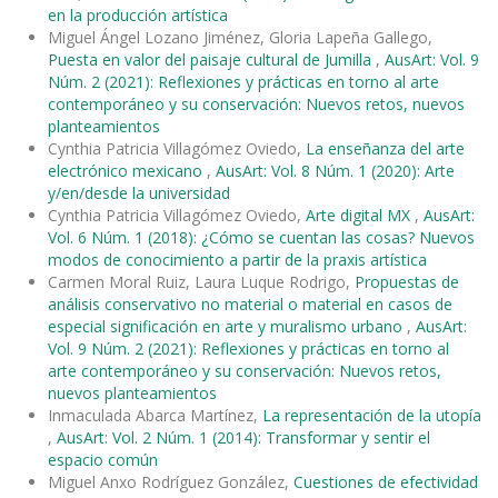
en la producción artística
Miguel Ángel Lozano Jiménez, Gloria Lapeña Gallego,
Puesta en valor del paisaje cultural de Jumilla
,
AusArt: Vol. 9
Núm. 2 (2021): Reflexiones y prácticas en torno al arte
contemporáneo y su conservación: Nuevos retos, nuevos
planteamientos
Cynthia Patricia Villagómez Oviedo,
La enseñanza del arte
electrónico mexicano
,
AusArt: Vol. 8 Núm. 1 (2020): Arte
y/en/desde la universidad
Cynthia Patricia Villagómez Oviedo,
Arte digital MX
,
AusArt:
Vol. 6 Núm. 1 (2018): ¿Cómo se cuentan las cosas? Nuevos
modos de conocimiento a partir de la praxis artística
Carmen Moral Ruiz, Laura Luque Rodrigo,
Propuestas de
análisis conservativo no material o material en casos de
especial significación en arte y muralismo urbano
,
AusArt:
Vol. 9 Núm. 2 (2021): Reflexiones y prácticas en torno al
arte contemporáneo y su conservación: Nuevos retos,
nuevos planteamientos
Inmaculada Abarca Martínez,
La representación de la utopía
,
AusArt: Vol. 2 Núm. 1 (2014): Transformar y sentir el
espacio común
Miguel Anxo Rodríguez González,
Cuestiones de efectividad