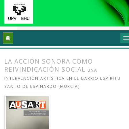
Inicio
Archivos
Vol. 3 Núm. 2 (2015): Entre la escucha y el ru
LA ACCIÓN SONORA COMO
REIVINDICACIÓN SOCIAL
UNA
INTERVENCIÓN ARTÍSTICA EN EL BARRIO ESPÍRITU
SANTO DE ESPINARDO (MURCIA)
##plugins.themes.bootstrap3.article.
##plugins.themes.bootstrap3.article.