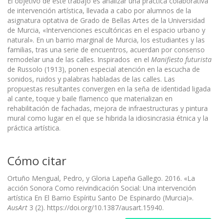
El objetivo de este trabajo es analizar una práctica colaborativa
de intervención artística, llevada a cabo por alumnos de la
asignatura optativa de Grado de Bellas Artes de la Universidad
de Murcia, «Intervenciones escultóricas en el espacio urbano y
natural». En un barrio marginal de Murcia, los estudiantes y las
familias, tras una serie de encuentros, acuerdan por consenso
remodelar una de las calles. Inspirados en el
Manifiesto futurista
de Russolo (1913), ponen especial atención en la escucha de
sonidos, ruidos y palabras habladas de las calles. Las
propuestas resultantes convergen en la seña de identidad ligada
al cante, toque y baile flamenco que materializan en
rehabilitación de fachadas, mejora de infraestructuras y pintura
mural como lugar en el que se hibrida la idiosincrasia étnica y la
práctica artística.
Cómo citar
Ortuño Mengual, Pedro, y Gloria Lapeña Gallego. 2016. «La
acción Sonora Como reivindicación Social: Una intervención
artística En El Barrio Espíritu Santo De Espinardo (Murcia)».
AusArt
3 (2). https://doi.org/10.1387/ausart.15940.