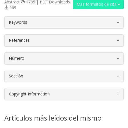
Abstract
1785 | PDF Downloads
Más formatos de cita
969
##plugins.themes.bootstrap3.article.d
Keywords
References
Número
Sección
Copyright Information
Artículos más leídos del mismo