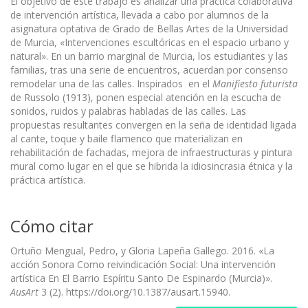
El objetivo de este trabajo es analizar una práctica colaborativa
de intervención artística, llevada a cabo por alumnos de la
asignatura optativa de Grado de Bellas Artes de la Universidad
de Murcia, «Intervenciones escultóricas en el espacio urbano y
natural». En un barrio marginal de Murcia, los estudiantes y las
familias, tras una serie de encuentros, acuerdan por consenso
remodelar una de las calles. Inspirados en el
Manifiesto futurista
de Russolo (1913), ponen especial atención en la escucha de
sonidos, ruidos y palabras habladas de las calles. Las
propuestas resultantes convergen en la seña de identidad ligada
al cante, toque y baile flamenco que materializan en
rehabilitación de fachadas, mejora de infraestructuras y pintura
mural como lugar en el que se hibrida la idiosincrasia étnica y la
práctica artística.
Cómo citar
Ortuño Mengual, Pedro, y Gloria Lapeña Gallego. 2016. «La
acción Sonora Como reivindicación Social: Una intervención
artística En El Barrio Espíritu Santo De Espinardo (Murcia)».
AusArt
3 (2). https://doi.org/10.1387/ausart.15940.