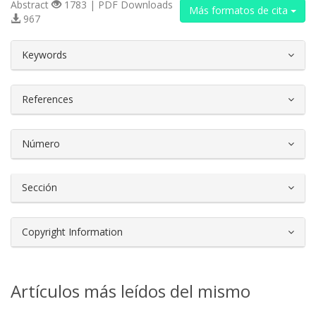
Abstract
1783 | PDF Downloads
Más formatos de cita
967
##plugins.themes.bootstrap3.article.d
Keywords
References
Número
Sección
Copyright Information
Artículos más leídos del mismo