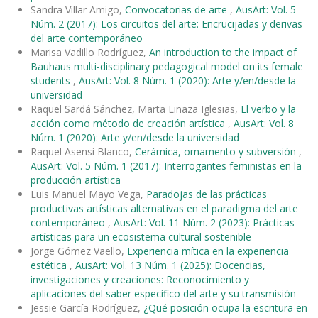
Sandra Villar Amigo,
Convocatorias de arte
,
AusArt: Vol. 5
Núm. 2 (2017): Los circuitos del arte: Encrucijadas y derivas
del arte contemporáneo
Marisa Vadillo Rodríguez,
An introduction to the impact of
Bauhaus multi-disciplinary pedagogical model on its female
students
,
AusArt: Vol. 8 Núm. 1 (2020): Arte y/en/desde la
universidad
Raquel Sardá Sánchez, Marta Linaza Iglesias,
El verbo y la
acción como método de creación artística
,
AusArt: Vol. 8
Núm. 1 (2020): Arte y/en/desde la universidad
Raquel Asensi Blanco,
Cerámica, ornamento y subversión
,
AusArt: Vol. 5 Núm. 1 (2017): Interrogantes feministas en la
producción artística
Luis Manuel Mayo Vega,
Paradojas de las prácticas
productivas artísticas alternativas en el paradigma del arte
contemporáneo
,
AusArt: Vol. 11 Núm. 2 (2023): Prácticas
artísticas para un ecosistema cultural sostenible
Jorge Gómez Vaello,
Experiencia mítica en la experiencia
estética
,
AusArt: Vol. 13 Núm. 1 (2025): Docencias,
investigaciones y creaciones: Reconocimiento y
aplicaciones del saber específico del arte y su transmisión
Jessie García Rodríguez,
¿Qué posición ocupa la escritura en