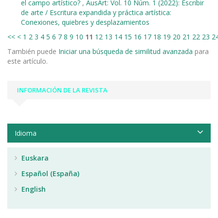
el campo artístico?
,
AusArt: Vol. 10 Núm. 1 (2022): Escribir
de arte / Escritura expandida y práctica artística:
Conexiones, quiebres y desplazamientos
<<
<
1
2
3
4
5
6
7
8
9
10
11
12
13
14
15
16
17
18
19
20
21
22
23
2
También puede
Iniciar una búsqueda de similitud avanzada
para
este artículo.
INFORMACIÓN DE LA REVISTA
Idioma
Euskara
Español (España)
English