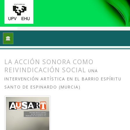
Inicio
Archivos
Vol. 3 Núm. 2 (2015): Entre la escucha y el ru
LA ACCIÓN SONORA COMO
REIVINDICACIÓN SOCIAL
UNA
INTERVENCIÓN ARTÍSTICA EN EL BARRIO ESPÍRITU
SANTO DE ESPINARDO (MURCIA)
##plugins.themes.bootstrap3.article.
##plugins.themes.bootstrap3.article.