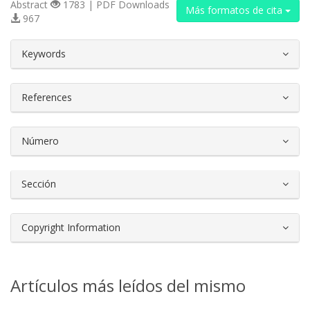
Abstract
1783 | PDF Downloads
Más formatos de cita
967
##plugins.themes.bootstrap3.article.d
Keywords
References
Número
Sección
Copyright Information
Artículos más leídos del mismo