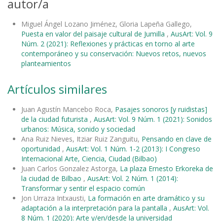
autor/a
Miguel Ángel Lozano Jiménez, Gloria Lapeña Gallego,
Puesta en valor del paisaje cultural de Jumilla
,
AusArt: Vol. 9
Núm. 2 (2021): Reflexiones y prácticas en torno al arte
contemporáneo y su conservación: Nuevos retos, nuevos
planteamientos
Artículos similares
Juan Agustín Mancebo Roca,
Pasajes sonoros [y ruidistas]
de la ciudad futurista
,
AusArt: Vol. 9 Núm. 1 (2021): Sonidos
urbanos: Música, sonido y sociedad
Ana Ruiz Nieves, Itziar Ruiz Zanguitu,
Pensando en clave de
oportunidad
,
AusArt: Vol. 1 Núm. 1-2 (2013): I Congreso
Internacional Arte, Ciencia, Ciudad (Bilbao)
Juan Carlos Gonzalez Astorga,
La plaza Ernesto Erkoreka de
la ciudad de Bilbao
,
AusArt: Vol. 2 Núm. 1 (2014):
Transformar y sentir el espacio común
Jon Urraza Intxausti,
La formación en arte dramático y su
adaptación a la interpretación para la pantalla
,
AusArt: Vol.
8 Núm. 1 (2020): Arte y/en/desde la universidad