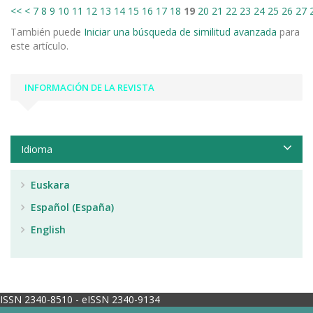
<<
<
7
8
9
10
11
12
13
14
15
16
17
18
19
20
21
22
23
24
25
26
27
También puede
Iniciar una búsqueda de similitud avanzada
para
este artículo.
INFORMACIÓN DE LA REVISTA
Idioma
Euskara
Español (España)
English
ISSN 2340-8510 - eISSN 2340-9134