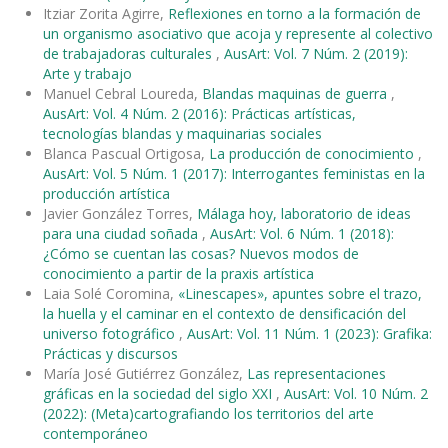
Itziar Zorita Agirre,
Reflexiones en torno a la formación de
un organismo asociativo que acoja y represente al colectivo
de trabajadoras culturales
,
AusArt: Vol. 7 Núm. 2 (2019):
Arte y trabajo
Manuel Cebral Loureda,
Blandas maquinas de guerra
,
AusArt: Vol. 4 Núm. 2 (2016): Prácticas artísticas,
tecnologías blandas y maquinarias sociales
Blanca Pascual Ortigosa,
La producción de conocimiento
,
AusArt: Vol. 5 Núm. 1 (2017): Interrogantes feministas en la
producción artística
Javier González Torres,
Málaga hoy, laboratorio de ideas
para una ciudad soñada
,
AusArt: Vol. 6 Núm. 1 (2018):
¿Cómo se cuentan las cosas? Nuevos modos de
conocimiento a partir de la praxis artística
Laia Solé Coromina,
«Linescapes», apuntes sobre el trazo,
la huella y el caminar en el contexto de densificación del
universo fotográfico
,
AusArt: Vol. 11 Núm. 1 (2023): Grafika:
Prácticas y discursos
María José Gutiérrez González,
Las representaciones
gráficas en la sociedad del siglo XXI
,
AusArt: Vol. 10 Núm. 2
(2022): (Meta)cartografiando los territorios del arte
contemporáneo