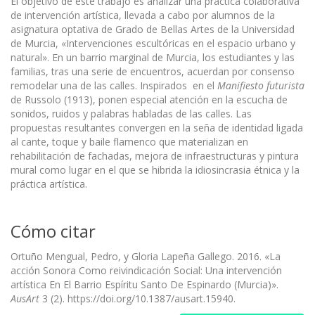
El objetivo de este trabajo es analizar una práctica colaborativa
de intervención artística, llevada a cabo por alumnos de la
asignatura optativa de Grado de Bellas Artes de la Universidad
de Murcia, «Intervenciones escultóricas en el espacio urbano y
natural». En un barrio marginal de Murcia, los estudiantes y las
familias, tras una serie de encuentros, acuerdan por consenso
remodelar una de las calles. Inspirados en el
Manifiesto futurista
de Russolo (1913), ponen especial atención en la escucha de
sonidos, ruidos y palabras habladas de las calles. Las
propuestas resultantes convergen en la seña de identidad ligada
al cante, toque y baile flamenco que materializan en
rehabilitación de fachadas, mejora de infraestructuras y pintura
mural como lugar en el que se hibrida la idiosincrasia étnica y la
práctica artística.
Cómo citar
Ortuño Mengual, Pedro, y Gloria Lapeña Gallego. 2016. «La
acción Sonora Como reivindicación Social: Una intervención
artística En El Barrio Espíritu Santo De Espinardo (Murcia)».
AusArt
3 (2). https://doi.org/10.1387/ausart.15940.