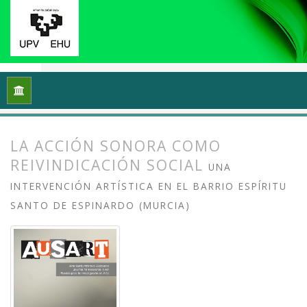
Inicio
Archivos
Vol. 3 Núm. 2 (2015): Entre la escucha y el ru
LA ACCIÓN SONORA COMO
REIVINDICACIÓN SOCIAL
UNA
INTERVENCIÓN ARTÍSTICA EN EL BARRIO ESPÍRITU
SANTO DE ESPINARDO (MURCIA)
##plugins.themes.bootstrap3.article.
##plugins.themes.bootstrap3.article.