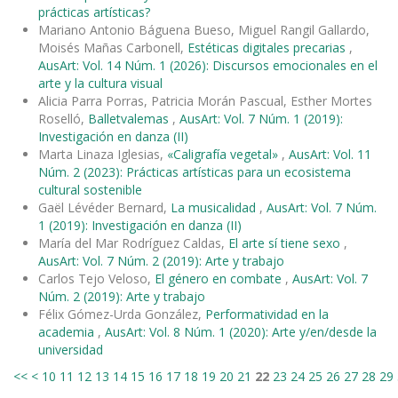
prácticas artísticas?
Mariano Antonio Báguena Bueso, Miguel Rangil Gallardo,
Moisés Mañas Carbonell,
Estéticas digitales precarias
,
AusArt: Vol. 14 Núm. 1 (2026): Discursos emocionales en el
arte y la cultura visual
Alicia Parra Porras, Patricia Morán Pascual, Esther Mortes
Roselló,
Balletvalemas
,
AusArt: Vol. 7 Núm. 1 (2019):
Investigación en danza (II)
Marta Linaza Iglesias,
«Caligrafía vegetal»
,
AusArt: Vol. 11
Núm. 2 (2023): Prácticas artísticas para un ecosistema
cultural sostenible
Gaël Lévéder Bernard,
La musicalidad
,
AusArt: Vol. 7 Núm.
1 (2019): Investigación en danza (II)
María del Mar Rodríguez Caldas,
El arte sí tiene sexo
,
AusArt: Vol. 7 Núm. 2 (2019): Arte y trabajo
Carlos Tejo Veloso,
El género en combate
,
AusArt: Vol. 7
Núm. 2 (2019): Arte y trabajo
Félix Gómez-Urda González,
Performatividad en la
academia
,
AusArt: Vol. 8 Núm. 1 (2020): Arte y/en/desde la
universidad
<<
<
10
11
12
13
14
15
16
17
18
19
20
21
22
23
24
25
26
27
28
29