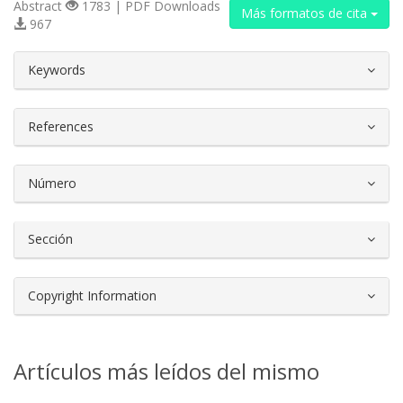
Abstract
1783 | PDF Downloads
Más formatos de cita
967
##plugins.themes.bootstrap3.article.d
Keywords
References
Número
Sección
Copyright Information
Artículos más leídos del mismo