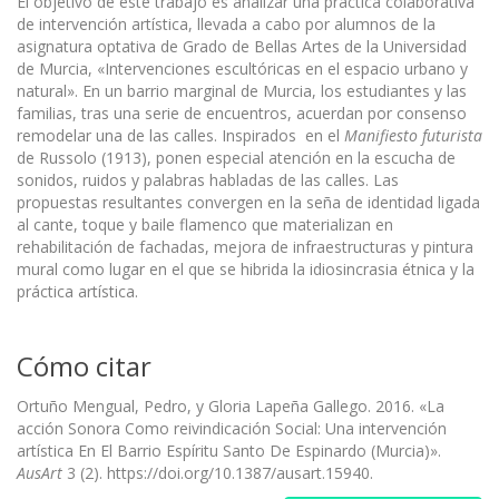
El objetivo de este trabajo es analizar una práctica colaborativa
de intervención artística, llevada a cabo por alumnos de la
asignatura optativa de Grado de Bellas Artes de la Universidad
de Murcia, «Intervenciones escultóricas en el espacio urbano y
natural». En un barrio marginal de Murcia, los estudiantes y las
familias, tras una serie de encuentros, acuerdan por consenso
remodelar una de las calles. Inspirados en el
Manifiesto futurista
de Russolo (1913), ponen especial atención en la escucha de
sonidos, ruidos y palabras habladas de las calles. Las
propuestas resultantes convergen en la seña de identidad ligada
al cante, toque y baile flamenco que materializan en
rehabilitación de fachadas, mejora de infraestructuras y pintura
mural como lugar en el que se hibrida la idiosincrasia étnica y la
práctica artística.
Cómo citar
Ortuño Mengual, Pedro, y Gloria Lapeña Gallego. 2016. «La
acción Sonora Como reivindicación Social: Una intervención
artística En El Barrio Espíritu Santo De Espinardo (Murcia)».
AusArt
3 (2). https://doi.org/10.1387/ausart.15940.