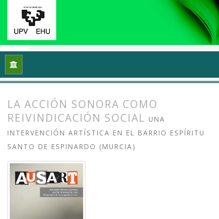
Inicio
Archivos
Vol. 3 Núm. 2 (2015): Entre la escucha y el ru
LA ACCIÓN SONORA COMO
REIVINDICACIÓN SOCIAL
UNA
INTERVENCIÓN ARTÍSTICA EN EL BARRIO ESPÍRITU
SANTO DE ESPINARDO (MURCIA)
##plugins.themes.bootstrap3.article.
##plugins.themes.bootstrap3.article.