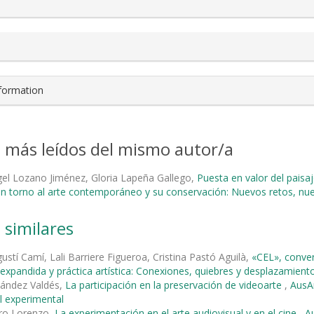
nformation
s más leídos del mismo autor/a
el Lozano Jiménez, Gloria Lapeña Gallego,
Puesta en valor del paisaj
en torno al arte contemporáneo y su conservación: Nuevos retos, n
 similares
ustí Camí, Lali Barriere Figueroa, Cristina Pastó Aguilà,
«CEL», conve
a expandida y práctica artística: Conexiones, quiebres y desplazamient
nández Valdés,
La participación en la preservación de videoarte
,
AusAr
l experimental
ro Lorenzo,
La experimentación en el arte audiovisual y en el cine
,
Au