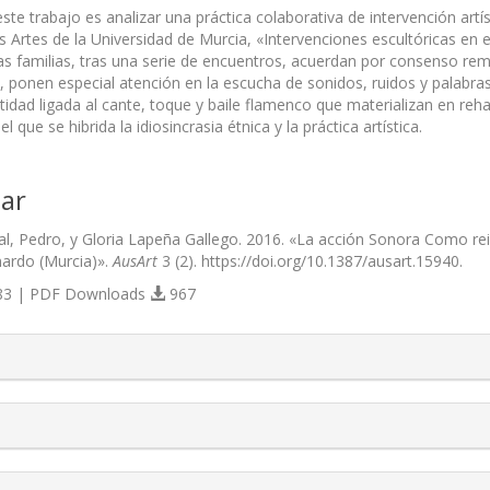
este trabajo es analizar una práctica colaborativa de intervención art
 Artes de la Universidad de Murcia, «Intervenciones escultóricas en e
las familias, tras una serie de encuentros, acuerdan por consenso rem
, ponen especial atención en la escucha de sonidos, ruidos y palabra
tidad ligada al cante, toque y baile flamenco que materializan en reha
 que se hibrida la idiosincrasia étnica y la práctica artística.
ar
, Pedro, y Gloria Lapeña Gallego. 2016. «La acción Sonora Como reivind
ardo (Murcia)».
AusArt
3 (2). https://doi.org/10.1387/ausart.15940.
3 | PDF Downloads
967
s.themes.bootstrap3.article.details##