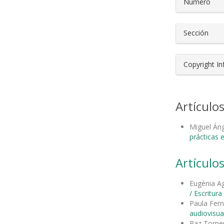
Número
Sección
Copyright I
Artículo
Miguel Áng
prácticas 
Artículos
Eugènia Ag
/ Escritur
Paula Fer
audiovisua
Paz Torne