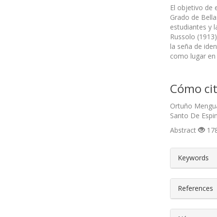
El objetivo de 
Grado de Bellas
estudiantes y 
Russolo (1913)
la seña de iden
como lugar en el
Cómo cit
Ortuño Mengual
Santo De Espin
Abstract
178
##plugin
Keywords
References