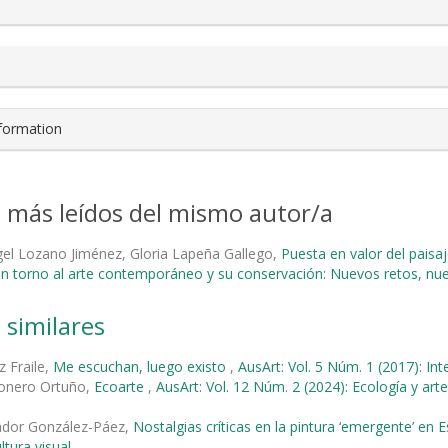
nformation
s más leídos del mismo autor/a
el Lozano Jiménez, Gloria Lapeña Gallego,
Puesta en valor del paisaj
en torno al arte contemporáneo y su conservación: Nuevos retos, n
 similares
z Fraile,
Me escuchan, luego existo
,
AusArt: Vol. 5 Núm. 1 (2017): Int
ñonero Ortuño,
Ecoarte
,
AusArt: Vol. 12 Núm. 2 (2024): Ecología y art
ñador González-Páez,
Nostalgias críticas en la pintura ‘emergente’ en
ultura visual