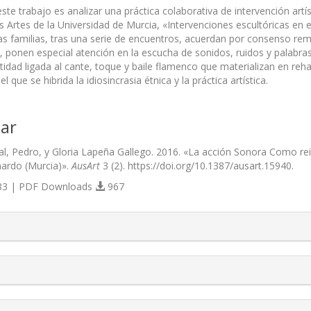
este trabajo es analizar una práctica colaborativa de intervención art
 Artes de la Universidad de Murcia, «Intervenciones escultóricas en e
las familias, tras una serie de encuentros, acuerdan por consenso rem
, ponen especial atención en la escucha de sonidos, ruidos y palabra
tidad ligada al cante, toque y baile flamenco que materializan en reha
 que se hibrida la idiosincrasia étnica y la práctica artística.
ar
, Pedro, y Gloria Lapeña Gallego. 2016. «La acción Sonora Como reivind
ardo (Murcia)».
AusArt
3 (2). https://doi.org/10.1387/ausart.15940.
3 | PDF Downloads
967
s.themes.bootstrap3.article.details##