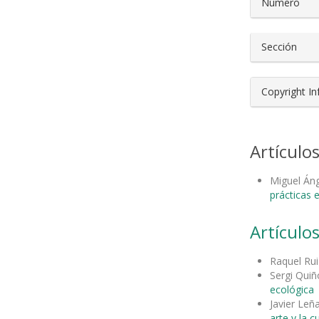
Número
Sección
Copyright I
Artículo
Miguel Áng
prácticas 
Artículos
Raquel Rui
Sergi Qui
ecológica
Javier Le
arte y la c