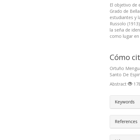
El objetivo de 
Grado de Bellas
estudiantes y 
Russolo (1913)
la seña de iden
como lugar en el
Cómo cit
Ortuño Mengual
Santo De Espin
Abstract
178
##plugin
Keywords
References