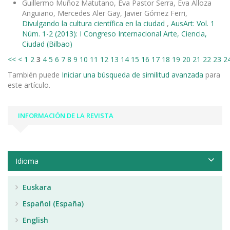
Guillermo Muñoz Matutano, Eva Pastor Serra, Eva Alloza
Anguiano, Mercedes Aler Gay, Javier Gómez Ferri,
Divulgando la cultura científica en la ciudad
,
AusArt: Vol. 1
Núm. 1-2 (2013): I Congreso Internacional Arte, Ciencia,
Ciudad (Bilbao)
<<
<
1
2
3
4
5
6
7
8
9
10
11
12
13
14
15
16
17
18
19
20
21
22
23
2
También puede
Iniciar una búsqueda de similitud avanzada
para
este artículo.
INFORMACIÓN DE LA REVISTA
Idioma
Euskara
Español (España)
English