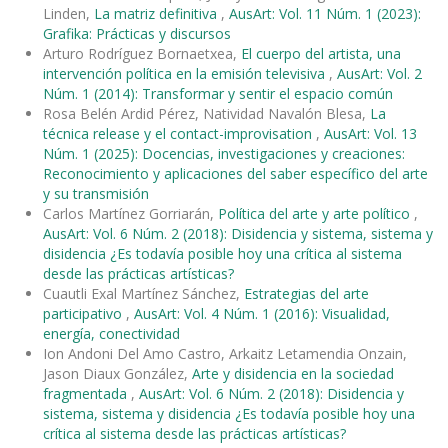
Linden,
La matriz definitiva
,
AusArt: Vol. 11 Núm. 1 (2023):
Grafika: Prácticas y discursos
Arturo Rodríguez Bornaetxea,
El cuerpo del artista, una
intervención política en la emisión televisiva
,
AusArt: Vol. 2
Núm. 1 (2014): Transformar y sentir el espacio común
Rosa Belén Ardid Pérez, Natividad Navalón Blesa,
La
técnica release y el contact-improvisation
,
AusArt: Vol. 13
Núm. 1 (2025): Docencias, investigaciones y creaciones:
Reconocimiento y aplicaciones del saber específico del arte
y su transmisión
Carlos Martínez Gorriarán,
Política del arte y arte político
,
AusArt: Vol. 6 Núm. 2 (2018): Disidencia y sistema, sistema y
disidencia ¿Es todavía posible hoy una crítica al sistema
desde las prácticas artísticas?
Cuautli Exal Martínez Sánchez,
Estrategias del arte
participativo
,
AusArt: Vol. 4 Núm. 1 (2016): Visualidad,
energía, conectividad
Ion Andoni Del Amo Castro, Arkaitz Letamendia Onzain,
Jason Diaux González,
Arte y disidencia en la sociedad
fragmentada
,
AusArt: Vol. 6 Núm. 2 (2018): Disidencia y
sistema, sistema y disidencia ¿Es todavía posible hoy una
crítica al sistema desde las prácticas artísticas?