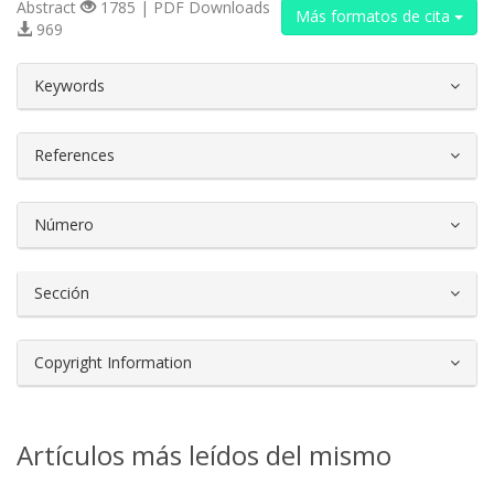
Abstract
1785 | PDF Downloads
Más formatos de cita
969
##plugins.themes.bootstrap3.article.d
Keywords
References
Número
Sección
Copyright Information
Artículos más leídos del mismo