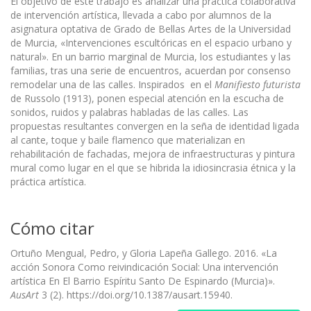
El objetivo de este trabajo es analizar una práctica colaborativa
de intervención artística, llevada a cabo por alumnos de la
asignatura optativa de Grado de Bellas Artes de la Universidad
de Murcia, «Intervenciones escultóricas en el espacio urbano y
natural». En un barrio marginal de Murcia, los estudiantes y las
familias, tras una serie de encuentros, acuerdan por consenso
remodelar una de las calles. Inspirados en el
Manifiesto futurista
de Russolo (1913), ponen especial atención en la escucha de
sonidos, ruidos y palabras habladas de las calles. Las
propuestas resultantes convergen en la seña de identidad ligada
al cante, toque y baile flamenco que materializan en
rehabilitación de fachadas, mejora de infraestructuras y pintura
mural como lugar en el que se hibrida la idiosincrasia étnica y la
práctica artística.
Cómo citar
Ortuño Mengual, Pedro, y Gloria Lapeña Gallego. 2016. «La
acción Sonora Como reivindicación Social: Una intervención
artística En El Barrio Espíritu Santo De Espinardo (Murcia)».
AusArt
3 (2). https://doi.org/10.1387/ausart.15940.