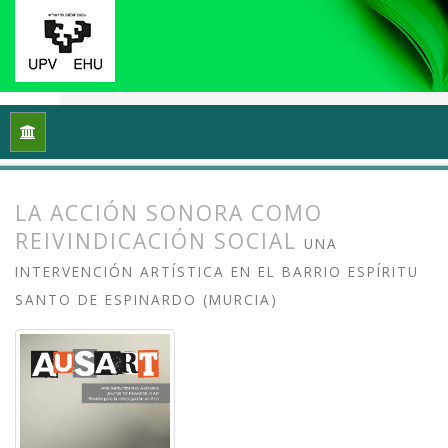
Inicio
Archivos
Vol. 3 Núm. 2 (2015): Entre la escucha y el ru
LA ACCIÓN SONORA COMO
REIVINDICACIÓN SOCIAL
UNA
INTERVENCIÓN ARTÍSTICA EN EL BARRIO ESPÍRITU
SANTO DE ESPINARDO (MURCIA)
##plugins.themes.bootstrap3.article.
##plugins.themes.bootstrap3.article.