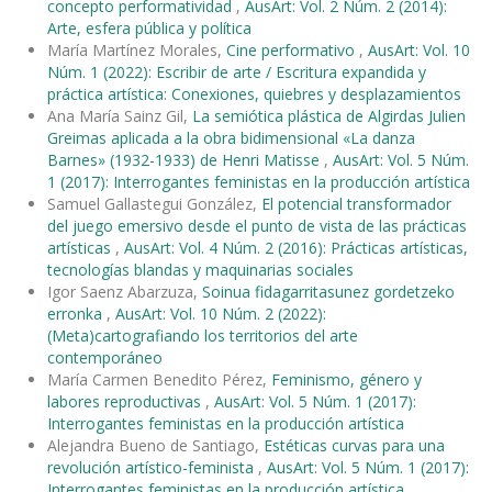
concepto performatividad
,
AusArt: Vol. 2 Núm. 2 (2014):
Arte, esfera pública y política
María Martínez Morales,
Cine performativo
,
AusArt: Vol. 10
Núm. 1 (2022): Escribir de arte / Escritura expandida y
práctica artística: Conexiones, quiebres y desplazamientos
Ana María Sainz Gil,
La semiótica plástica de Algirdas Julien
Greimas aplicada a la obra bidimensional «La danza
Barnes» (1932-1933) de Henri Matisse
,
AusArt: Vol. 5 Núm.
1 (2017): Interrogantes feministas en la producción artística
Samuel Gallastegui González,
El potencial transformador
del juego emersivo desde el punto de vista de las prácticas
artísticas
,
AusArt: Vol. 4 Núm. 2 (2016): Prácticas artísticas,
tecnologías blandas y maquinarias sociales
Igor Saenz Abarzuza,
Soinua fidagarritasunez gordetzeko
erronka
,
AusArt: Vol. 10 Núm. 2 (2022):
(Meta)cartografiando los territorios del arte
contemporáneo
María Carmen Benedito Pérez,
Feminismo, género y
labores reproductivas
,
AusArt: Vol. 5 Núm. 1 (2017):
Interrogantes feministas en la producción artística
Alejandra Bueno de Santiago,
Estéticas curvas para una
revolución artístico-feminista
,
AusArt: Vol. 5 Núm. 1 (2017):
Interrogantes feministas en la producción artística