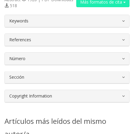
Más formatos de cita
518
##plugins.themes.bootstrap3.article.d
Keywords
References
Número
Sección
Copyright Information
Artículos más leídos del mismo
autor/a