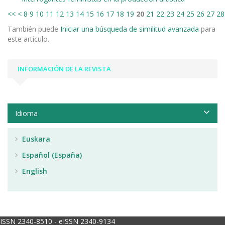
<<
<
8
9
10
11
12
13
14
15
16
17
18
19
20
21
22
23
24
25
26
27
28
También puede
Iniciar una búsqueda de similitud avanzada
para
este artículo.
INFORMACIÓN DE LA REVISTA
Idioma
Euskara
Español (España)
English
ISSN 2340-8510 - eISSN 2340-9134