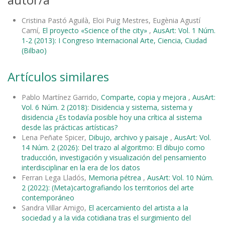
Cristina Pastó Aguilà, Eloi Puig Mestres, Eugènia Agustí
Camí,
El proyecto «Science of the city»
,
AusArt: Vol. 1 Núm.
1-2 (2013): I Congreso Internacional Arte, Ciencia, Ciudad
(Bilbao)
Artículos similares
Pablo Martínez Garrido,
Comparte, copia y mejora
,
AusArt:
Vol. 6 Núm. 2 (2018): Disidencia y sistema, sistema y
disidencia ¿Es todavía posible hoy una crítica al sistema
desde las prácticas artísticas?
Lena Peñate Spicer,
Dibujo, archivo y paisaje
,
AusArt: Vol.
14 Núm. 2 (2026): Del trazo al algoritmo: El dibujo como
traducción, investigación y visualización del pensamiento
interdisciplinar en la era de los datos
Ferran Lega Lladós,
Memoria pétrea
,
AusArt: Vol. 10 Núm.
2 (2022): (Meta)cartografiando los territorios del arte
contemporáneo
Sandra Villar Amigo,
El acercamiento del artista a la
sociedad y a la vida cotidiana tras el surgimiento del