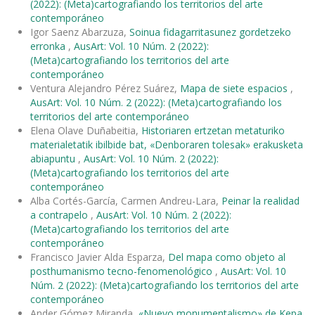
(2022): (Meta)cartografiando los territorios del arte
contemporáneo
Igor Saenz Abarzuza,
Soinua fidagarritasunez gordetzeko
erronka
,
AusArt: Vol. 10 Núm. 2 (2022):
(Meta)cartografiando los territorios del arte
contemporáneo
Ventura Alejandro Pérez Suárez,
Mapa de siete espacios
,
AusArt: Vol. 10 Núm. 2 (2022): (Meta)cartografiando los
territorios del arte contemporáneo
Elena Olave Duñabeitia,
Historiaren ertzetan metaturiko
materialetatik ibilbide bat, «Denboraren tolesak» erakusketa
abiapuntu
,
AusArt: Vol. 10 Núm. 2 (2022):
(Meta)cartografiando los territorios del arte
contemporáneo
Alba Cortés-García, Carmen Andreu-Lara,
Peinar la realidad
a contrapelo
,
AusArt: Vol. 10 Núm. 2 (2022):
(Meta)cartografiando los territorios del arte
contemporáneo
Francisco Javier Alda Esparza,
Del mapa como objeto al
posthumanismo tecno-fenomenológico
,
AusArt: Vol. 10
Núm. 2 (2022): (Meta)cartografiando los territorios del arte
contemporáneo
Ander Gómez Miranda,
«Nuevo monumentalismo» de Kepa