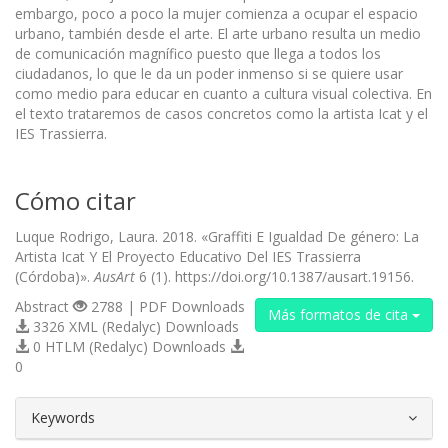
embargo, poco a poco la mujer comienza a ocupar el espacio
urbano, también desde el arte. El arte urbano resulta un medio
de comunicación magnífico puesto que llega a todos los
ciudadanos, lo que le da un poder inmenso si se quiere usar
como medio para educar en cuanto a cultura visual colectiva. En
el texto trataremos de casos concretos como la artista Icat y el
IES Trassierra.
Cómo citar
Luque Rodrigo, Laura. 2018. «Graffiti E Igualdad De género: La
Artista Icat Y El Proyecto Educativo Del IES Trassierra
(Córdoba)».
AusArt
6 (1). https://doi.org/10.1387/ausart.19156.
Abstract
2788 | PDF Downloads
Más formatos de cita
3326 XML (Redalyc) Downloads
0 HTLM (Redalyc) Downloads
0
##plugins.themes.bootstrap3.article.d
Keywords