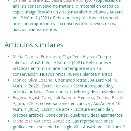
Carmen Moral Ruiz, Laura Luque Rodrigo,
Propuestas de
análisis conservativo no material o material en casos de
especial significación en arte y muralismo urbano
,
AusArt:
Vol. 9 Núm. 2 (2021): Reflexiones y prácticas en torno al
arte contemporáneo y su conservación: Nuevos retos,
nuevos planteamientos
Artículos similares
María Cabrera Fructuoso,
Olga Pericet y su «Cuerpo
infinito»
,
AusArt: Vol. 9 Núm. 2 (2021): Reflexiones y
prácticas en torno al arte contemporáneo y su
conservación: Nuevos retos, nuevos planteamientos
Mónica Oliva Lozano,
Cocinando letras
,
AusArt: Vol. 10
Núm. 1 (2022): Escribir de arte / Escritura expandida y
práctica artística: Conexiones, quiebres y desplazamientos
Eugènia Agustí Camí, Lali Barriere Figueroa, Cristina Pastó
Aguilà,
«CEL», conversaciones en cursiva
,
AusArt: Vol. 10
Núm. 1 (2022): Escribir de arte / Escritura expandida y
práctica artística: Conexiones, quiebres y desplazamientos
María José Gutiérrez González,
Las representaciones
gráficas en la sociedad del siglo XXI
,
AusArt: Vol. 10 Núm. 2