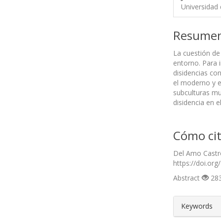
Universidad 
Resume
La cuestión de 
entorno. Para i
disidencias con
el moderno y e
subculturas mu
disidencia en 
Cómo cit
Del Amo Castro
https://doi.org
Abstract
283
##plugin
Keywords