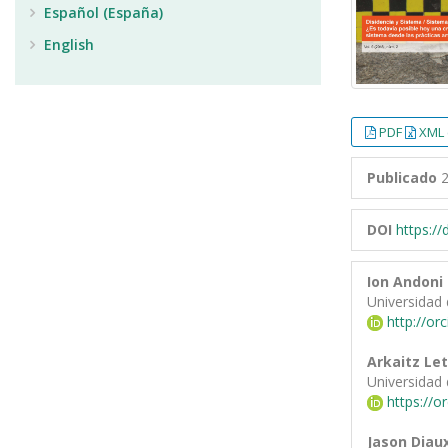
Español (España)
English
PDF
XML 
Publicado
2
DOI
https:/
Ion Andoni
Universidad 
http://or
Arkaitz Le
Universidad 
https://o
Jason Diau