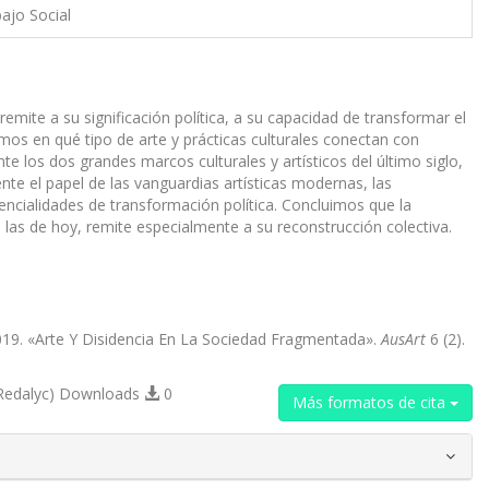
bajo Social
 remite a su significación política, a su capacidad de transformar el
zamos en qué tipo de arte y prácticas culturales conectan con
te los dos grandes marcos culturales y artísticos del último siglo,
 el papel de las vanguardias artísticas modernas, las
tencialidades de transformación política. Concluimos que la
 las de hoy, remite especialmente a su reconstrucción colectiva.
019. «Arte Y Disidencia En La Sociedad Fragmentada».
AusArt
6 (2).
Redalyc) Downloads
0
Más formatos de cita