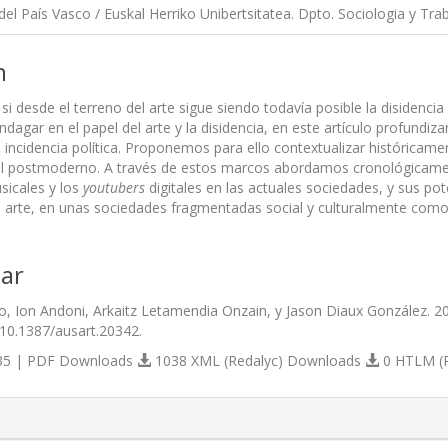
del País Vasco / Euskal Herriko Unibertsitatea. Dpto. Sociologia y Tra
n
si desde el terreno del arte sigue siendo todavía posible la disidencia
ndagar en el papel del arte y la disidencia, en este artículo profundi
 incidencia política. Proponemos para ello contextualizar históricamen
l postmoderno. A través de estos marcos abordamos cronológicamente
sicales y los
youtubers
digitales en las actuales sociedades, y sus po
el arte, en unas sociedades fragmentadas social y culturalmente como
ar
, Ion Andoni, Arkaitz Letamendia Onzain, y Jason Diaux González. 2
/10.1387/ausart.20342.
5 | PDF Downloads
1038 XML (Redalyc) Downloads
0 HTLM (
s.themes.bootstrap3.article.details##