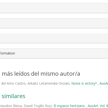
nformation
s más leídos del mismo autor/a
 del Amo Castro, Arkaitz Letamendia Onzain,
Noise is victory?
,
AusAr
 similares
Navalon Blesa, David Trujillo Ruiz,
El espacio hertziano
,
AusArt: Vol.