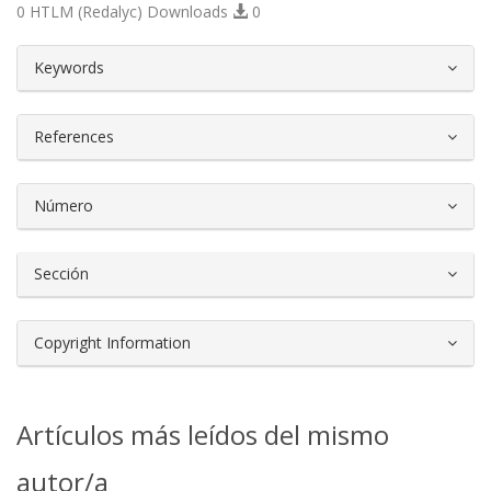
0 HTLM (Redalyc) Downloads
0
##plugins.themes.bootstrap3.article.d
Keywords
References
Número
Sección
Copyright Information
Artículos más leídos del mismo
autor/a