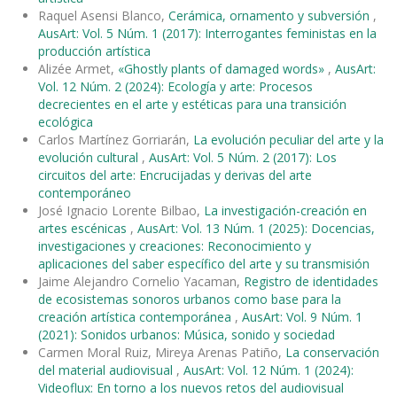
Raquel Asensi Blanco,
Cerámica, ornamento y subversión
,
AusArt: Vol. 5 Núm. 1 (2017): Interrogantes feministas en la
producción artística
Alizée Armet,
«Ghostly plants of damaged words»
,
AusArt:
Vol. 12 Núm. 2 (2024): Ecología y arte: Procesos
decrecientes en el arte y estéticas para una transición
ecológica
Carlos Martínez Gorriarán,
La evolución peculiar del arte y la
evolución cultural
,
AusArt: Vol. 5 Núm. 2 (2017): Los
circuitos del arte: Encrucijadas y derivas del arte
contemporáneo
José Ignacio Lorente Bilbao,
La investigación-creación en
artes escénicas
,
AusArt: Vol. 13 Núm. 1 (2025): Docencias,
investigaciones y creaciones: Reconocimiento y
aplicaciones del saber específico del arte y su transmisión
Jaime Alejandro Cornelio Yacaman,
Registro de identidades
de ecosistemas sonoros urbanos como base para la
creación artística contemporánea
,
AusArt: Vol. 9 Núm. 1
(2021): Sonidos urbanos: Música, sonido y sociedad
Carmen Moral Ruiz, Mireya Arenas Patiño,
La conservación
del material audiovisual
,
AusArt: Vol. 12 Núm. 1 (2024):
Videoflux: En torno a los nuevos retos del audiovisual