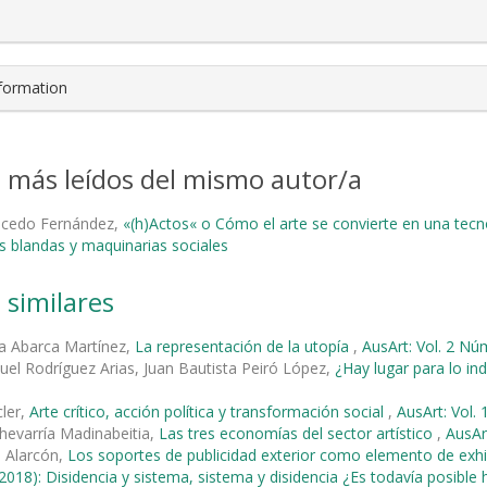
nformation
s más leídos del mismo autor/a
alcedo Fernández,
«(h)Actos« o Cómo el arte se convierte en una tec
s blandas y maquinarias sociales
 similares
a Abarca Martínez,
La representación de la utopía
,
AusArt: Vol. 2 Nú
el Rodríguez Arias, Juan Bautista Peiró López,
¿Hay lugar para lo i
ler,
Arte crítico, acción política y transformación social
,
AusArt: Vol. 
hevarría Madinabeitia,
Las tres economías del sector artístico
,
AusArt
 Alarcón,
Los soportes de publicidad exterior como elemento de exhibi
2018): Disidencia y sistema, sistema y disidencia ¿Es todavía posible h