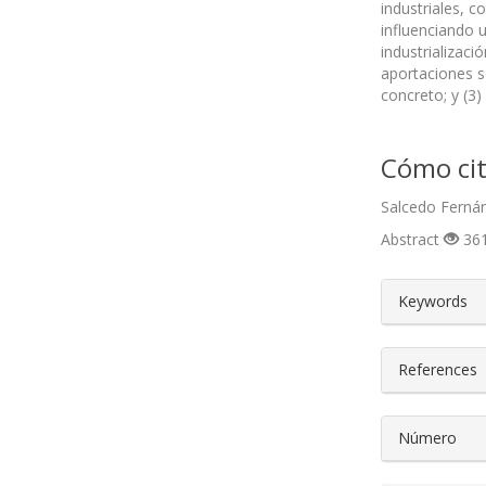
industriales, c
influenciando u
industrializaci
aportaciones so
concreto; y (3)
Cómo cit
Salcedo Fernán
Abstract
361
##plugin
Keywords
References
Número