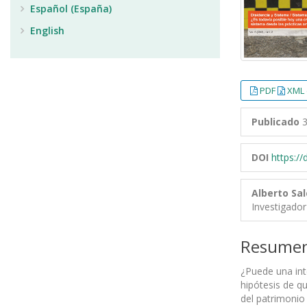
Español (España)
English
PDF
XML 
Publicado
3
DOI
https:/
Alberto Sa
Investigador
Resume
¿Puede una inte
hipótesis de qu
del patrimonio 