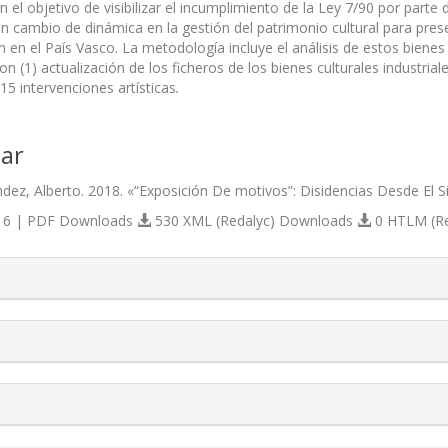
on el objetivo de visibilizar el incumplimiento de la Ley 7/90 por parte
n cambio de dinámica en la gestión del patrimonio cultural para prese
ón en el País Vasco. La metodología incluye el análisis de estos bienes 
n (1) actualización de los ficheros de los bienes culturales industriale
 15 intervenciones artísticas
.
ar
dez, Alberto. 2018. «“Exposición De motivos”: Disidencias Desde El 
6 | PDF Downloads
530 XML (Redalyc) Downloads
0 HTLM (R
s.themes.bootstrap3.article.details##