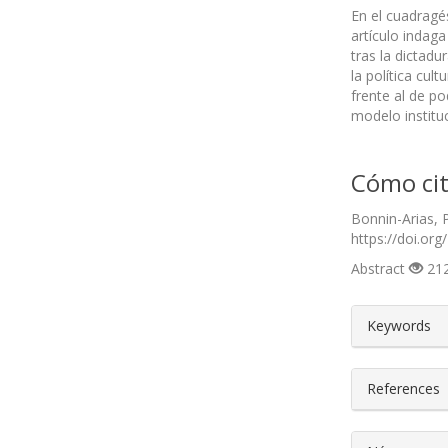
En el cuadragé
artículo indaga
tras la dictadu
la política cul
frente al de po
modelo institu
Cómo cit
Bonnin-Arias, 
https://doi.org
Abstract
212
##plugin
Keywords
References