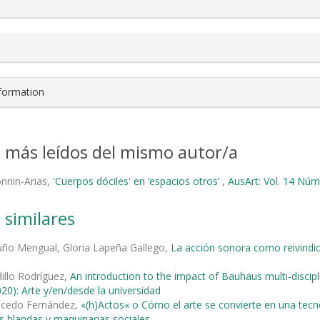
nformation
s más leídos del mismo autor/a
onnin-Arias,
'Cuerpos dóciles' en ‘espacios otros’
,
AusArt: Vol. 14 Núm.
 similares
uño Mengual, Gloria Lapeña Gallego,
La acción sonora como reivindi
illo Rodríguez,
An introduction to the impact of Bauhaus multi-discip
20): Arte y/en/desde la universidad
alcedo Fernández,
«(h)Actos« o Cómo el arte se convierte en una tec
s blandas y maquinarias sociales