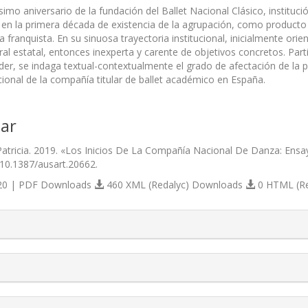
simo aniversario de la fundación del Ballet Nacional Clásico, institu
 en la primera década de existencia de la agrupación, como producto d
ra franquista. En su sinuosa trayectoria institucional, inicialmente ori
tural estatal, entonces inexperta y carente de objetivos concretos. P
der, se indaga textual-contextualmente el grado de afectación de la pol
cional de la compañía titular de ballet académico en España.
ar
Patricia. 2019. «Los Inicios De La Compañía Nacional De Danza: Ensayo
/10.1387/ausart.20662.
0 | PDF Downloads
460 XML (Redalyc) Downloads
0 HTML (R
s.themes.bootstrap3.article.details##