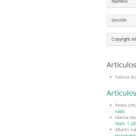
Número
Sección
Copyright I
Artículo
Patricia B
Artículos
Pedro Ort
ruido
Marisa Vad
Núm. 1 (20
Alberto S
tecnología