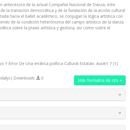
ción antecesora de la actual Compañía Nacional de Danza, este
e la transición democrática y de la fundación de la acción cultural
entada hacia el ballet académico, se conjugan la lógica artística con
artiendo de la condición heterónoma del campo artístico de la danza
ítica sobre la praxis artística y gestora, así como sobre el
 Y Error De Una errática política Cultural Estatal».
AusArt
7 (1).
edalyc) Downloads
0
Más formatos de cita