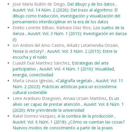
José María Bullón de Diego,
Del dibujo y de los datos
,
AusArt: Vol. 14 Núm. 2 (2026): Del trazo al algoritmo: El
dibujo como traducción, investigación y visualización del
pensamiento interdisciplinar en la era de los datos
Eneko Lorente Bilbao, Bárbara Díaz Ríos,
Los suelos de la
danza
,
AusArt: Vol. 3 Núm. 1 (2015): Investigación en danza
(I)
Ion Andoni del Amo Castro, Arkaitz Letamendia Onzain,
Noise is victory?
,
AusArt: Vol. 3 Núm. 2 (2015): Entre la
escucha y el ruido
Cuautli Exal Martínez Sánchez,
Estrategias del arte
participativo
,
AusArt: Vol. 4 Núm. 1 (2016): Visualidad,
energía, conectividad
Marta Linaza Iglesias,
«Caligrafía vegetal»
,
AusArt: Vol. 11
Núm. 2 (2023): Prácticas artísticas para un ecosistema
cultural sostenible
Leire Aranburu Etxegoien, Amaia Urzain Martínez,
Es un
alivio ser capaz de prestar atención
,
AusArt: Vol. 8 Núm. 1
(2020): Arte y/en/desde la universidad
Rakel Gomez-Vazquez,
A la sombra de la producción
,
AusArt: Vol. 6 Núm. 1 (2018): ¿Cómo se cuentan las cosas?
Nuevos modos de conocimiento a partir de la praxis