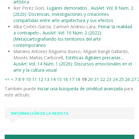
artística
Iker Perez Goiri,
Lugares demorados
,
AusArt: Vol. 8 Núm. 2
(2020): Docencias, investigaciones y creaciones
compartidas entre arte-arquitectura y sus efectos
Alba Cortés-García, Carmen Andreu-Lara,
Peinar la realidad
a contrapelo
,
AusArt: Vol. 10 Núm. 2 (2022):
(Meta)cartografiando los territorios del arte
contemporáneo
Mariano Antonio Báguena Bueso, Miguel Rangil Gallardo,
Moisés Mañas Carbonell,
Estéticas digitales precarias
,
AusArt: Vol. 14 Núm. 1 (2026): Discursos emocionales en el
arte y la cultura visual
<<
<
7
8
9
10
11
12
13
14
15
16
17
18
19
20
21
22
23
24
25
26
27
También puede
Iniciar una búsqueda de similitud avanzada
para
este artículo.
INFORMACIÓN DE LA REVISTA