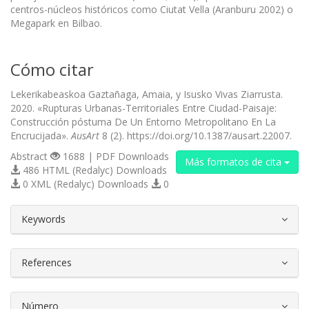
centros-núcleos históricos como Ciutat Vella (Aranburu 2002) o
Megapark en Bilbao.
Cómo citar
Lekerikabeaskoa Gaztañaga, Amaia, y Isusko Vivas Ziarrusta.
2020. «Rupturas Urbanas-Territoriales Entre Ciudad-Paisaje:
Construcción póstuma De Un Entorno Metropolitano En La
Encrucijada».
AusArt
8 (2). https://doi.org/10.1387/ausart.22007.
Abstract
1688 | PDF Downloads
Más formatos de cita
486 HTML (Redalyc) Downloads
0 XML (Redalyc) Downloads
0
##plugins.themes.bootstrap3.article.d
Keywords
References
Número