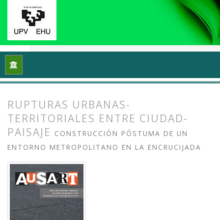
Inicio
Archivos
Vol. 8 Núm. 2 (2020): Docencias, investigaci
RUPTURAS URBANAS-
TERRITORIALES ENTRE CIUDAD-
PAISAJE
CONSTRUCCIÓN PÓSTUMA DE UN
ENTORNO METROPOLITANO EN LA ENCRUCIJADA
##plugins.themes.bootstrap3.article.
##plugins.themes.bootstrap3.article.