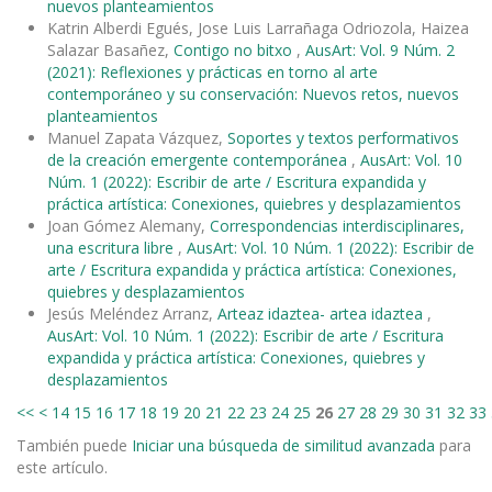
nuevos planteamientos
Katrin Alberdi Egués, Jose Luis Larrañaga Odriozola, Haizea
Salazar Basañez,
Contigo no bitxo
,
AusArt: Vol. 9 Núm. 2
(2021): Reflexiones y prácticas en torno al arte
contemporáneo y su conservación: Nuevos retos, nuevos
planteamientos
Manuel Zapata Vázquez,
Soportes y textos performativos
de la creación emergente contemporánea
,
AusArt: Vol. 10
Núm. 1 (2022): Escribir de arte / Escritura expandida y
práctica artística: Conexiones, quiebres y desplazamientos
Joan Gómez Alemany,
Correspondencias interdisciplinares,
una escritura libre
,
AusArt: Vol. 10 Núm. 1 (2022): Escribir de
arte / Escritura expandida y práctica artística: Conexiones,
quiebres y desplazamientos
Jesús Meléndez Arranz,
Arteaz idaztea- artea idaztea
,
AusArt: Vol. 10 Núm. 1 (2022): Escribir de arte / Escritura
expandida y práctica artística: Conexiones, quiebres y
desplazamientos
<<
<
14
15
16
17
18
19
20
21
22
23
24
25
26
27
28
29
30
31
32
33
También puede
Iniciar una búsqueda de similitud avanzada
para
este artículo.