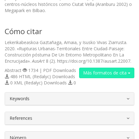
centros-núcleos históricos como Ciutat Vella (Aranburu 2002) o
Megapark en Bilbao.
Cómo citar
Lekerikabeaskoa Gaztañaga, Amaia, y Isusko Vivas Ziarrusta.
2020. «Rupturas Urbanas-Territoriales Entre Ciudad-Paisaje:
Construcción póstuma De Un Entorno Metropolitano En La
Encrucijada».
AusArt
8 (2). https://doi.org/10.1387/ausart.22007.
Abstract
1734 | PDF Downloads
Más formatos de cita
486 HTML (Redalyc) Downloads
0 XML (Redalyc) Downloads
0
##plugins.themes.bootstrap3.article.d
Keywords
References
Número