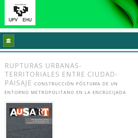
Inicio
Archivos
Vol. 8 Núm. 2 (2020): Docencias, investigaci
RUPTURAS URBANAS-
TERRITORIALES ENTRE CIUDAD-
PAISAJE
CONSTRUCCIÓN PÓSTUMA DE UN
ENTORNO METROPOLITANO EN LA ENCRUCIJADA
##plugins.themes.bootstrap3.article.
##plugins.themes.bootstrap3.article.