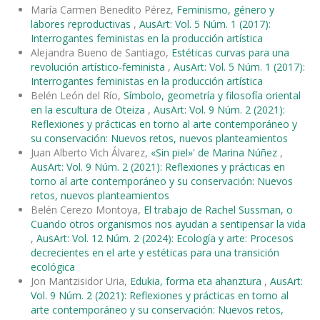
María Carmen Benedito Pérez,
Feminismo, género y
labores reproductivas
,
AusArt: Vol. 5 Núm. 1 (2017):
Interrogantes feministas en la producción artística
Alejandra Bueno de Santiago,
Estéticas curvas para una
revolución artístico-feminista
,
AusArt: Vol. 5 Núm. 1 (2017):
Interrogantes feministas en la producción artística
Belén León del Río,
Símbolo, geometría y filosofía oriental
en la escultura de Oteiza
,
AusArt: Vol. 9 Núm. 2 (2021):
Reflexiones y prácticas en torno al arte contemporáneo y
su conservación: Nuevos retos, nuevos planteamientos
Juan Alberto Vich Álvarez,
«Sin piel»' de Marina Núñez
,
AusArt: Vol. 9 Núm. 2 (2021): Reflexiones y prácticas en
torno al arte contemporáneo y su conservación: Nuevos
retos, nuevos planteamientos
Belén Cerezo Montoya,
El trabajo de Rachel Sussman, o
Cuando otros organismos nos ayudan a sentipensar la vida
,
AusArt: Vol. 12 Núm. 2 (2024): Ecología y arte: Procesos
decrecientes en el arte y estéticas para una transición
ecológica
Jon Mantzisidor Uria,
Edukia, forma eta ahanztura
,
AusArt:
Vol. 9 Núm. 2 (2021): Reflexiones y prácticas en torno al
arte contemporáneo y su conservación: Nuevos retos,