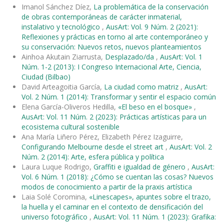
Imanol Sánchez Díez,
La problemática de la conservación
de obras contemporáneas de carácter inmaterial,
instalativo y tecnológico
,
AusArt: Vol. 9 Núm. 2 (2021):
Reflexiones y prácticas en torno al arte contemporáneo y
su conservación: Nuevos retos, nuevos planteamientos
Ainhoa Akutain Ziarrusta,
Desplazado/da
,
AusArt: Vol. 1
Núm. 1-2 (2013): I Congreso Internacional Arte, Ciencia,
Ciudad (Bilbao)
David Arteagoitia García,
La ciudad como matriz
,
AusArt:
Vol. 2 Núm. 1 (2014): Transformar y sentir el espacio común
Elena García-Oliveros Hedilla,
«El beso en el bosque»
,
AusArt: Vol. 11 Núm. 2 (2023): Prácticas artísticas para un
ecosistema cultural sostenible
Ana María Liñero Pérez, Elizabeth Pérez Izaguirre,
Configurando Melbourne desde el street art
,
AusArt: Vol. 2
Núm. 2 (2014): Arte, esfera pública y política
Laura Luque Rodrigo,
Graffiti e igualdad de género
,
AusArt:
Vol. 6 Núm. 1 (2018): ¿Cómo se cuentan las cosas? Nuevos
modos de conocimiento a partir de la praxis artística
Laia Solé Coromina,
«Linescapes», apuntes sobre el trazo,
la huella y el caminar en el contexto de densificación del
universo fotográfico
,
AusArt: Vol. 11 Núm. 1 (2023): Grafika: