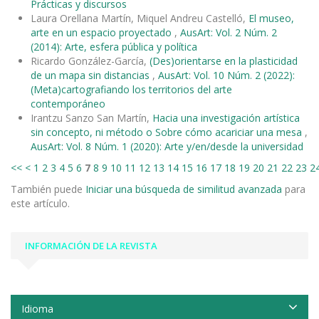
Prácticas y discursos
Laura Orellana Martín, Miquel Andreu Castelló,
El museo,
arte en un espacio proyectado
,
AusArt: Vol. 2 Núm. 2
(2014): Arte, esfera pública y política
Ricardo González-García,
(Des)orientarse en la plasticidad
de un mapa sin distancias
,
AusArt: Vol. 10 Núm. 2 (2022):
(Meta)cartografiando los territorios del arte
contemporáneo
Irantzu Sanzo San Martín,
Hacia una investigación artística
sin concepto, ni método o Sobre cómo acariciar una mesa
,
AusArt: Vol. 8 Núm. 1 (2020): Arte y/en/desde la universidad
<<
<
1
2
3
4
5
6
7
8
9
10
11
12
13
14
15
16
17
18
19
20
21
22
23
2
También puede
Iniciar una búsqueda de similitud avanzada
para
este artículo.
INFORMACIÓN DE LA REVISTA
Idioma