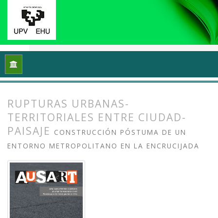
Inicio
Archivos
Vol. 8 Núm. 2 (2020): Docencias, investigaci
RUPTURAS URBANAS-
TERRITORIALES ENTRE CIUDAD-
PAISAJE
CONSTRUCCIÓN PÓSTUMA DE UN
ENTORNO METROPOLITANO EN LA ENCRUCIJADA
##plugins.themes.bootstrap3.article.
##plugins.themes.bootstrap3.article.