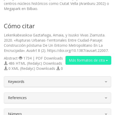
centros-núcleos históricos como Ciutat Vella (Aranburu 2002) o
Megapark en Bilbao.
Cómo citar
Lekerikabeaskoa Gaztañaga, Amaia, y Isusko Vivas Ziarrusta.
2020. «Rupturas Urbanas-Territoriales Entre Ciudad-Paisaje:
Construcción póstuma De Un Entorno Metropolitano En La
Encrucijada».
AusArt
8 (2). https://doi.org/10.1387/ausart.22007.
Abstract
1734 | PDF Downloads
Más formatos de cita
486 HTML (Redalyc) Downloads
0 XML (Redalyc) Downloads
0
##plugins.themes.bootstrap3.article.d
Keywords
References
Número