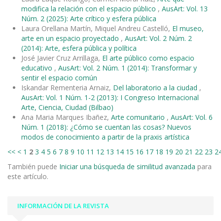
modifica la relación con el espacio público
,
AusArt: Vol. 13
Núm. 2 (2025): Arte crítico y esfera pública
Laura Orellana Martín, Miquel Andreu Castelló,
El museo,
arte en un espacio proyectado
,
AusArt: Vol. 2 Núm. 2
(2014): Arte, esfera pública y política
José Javier Cruz Arrillaga,
El arte público como espacio
educativo
,
AusArt: Vol. 2 Núm. 1 (2014): Transformar y
sentir el espacio común
Iskandar Rementeria Arnaiz,
Del laboratorio a la ciudad
,
AusArt: Vol. 1 Núm. 1-2 (2013): I Congreso Internacional
Arte, Ciencia, Ciudad (Bilbao)
Ana Maria Marques Ibañez,
Arte comunitario
,
AusArt: Vol. 6
Núm. 1 (2018): ¿Cómo se cuentan las cosas? Nuevos
modos de conocimiento a partir de la praxis artística
<<
<
1
2
3
4
5
6
7
8
9
10
11
12
13
14
15
16
17
18
19
20
21
22
23
2
También puede
Iniciar una búsqueda de similitud avanzada
para
este artículo.
INFORMACIÓN DE LA REVISTA