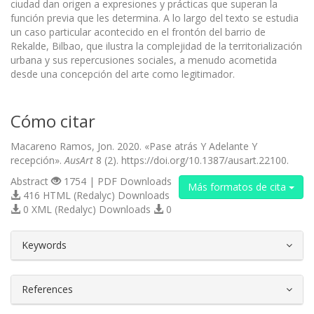
ciudad dan origen a expresiones y prácticas que superan la
función previa que les determina. A lo largo del texto se estudia
un caso particular acontecido en el frontón del barrio de
Rekalde, Bilbao, que ilustra la complejidad de la territorialización
urbana y sus repercusiones sociales, a menudo acometida
desde una concepción del arte como legitimador.
Cómo citar
Macareno Ramos, Jon. 2020. «Pase atrás Y Adelante Y
recepción».
AusArt
8 (2). https://doi.org/10.1387/ausart.22100.
Abstract
1754 | PDF Downloads
Más formatos de cita
416 HTML (Redalyc) Downloads
0 XML (Redalyc) Downloads
0
##plugins.themes.bootstrap3.article.d
Keywords
References