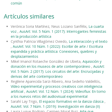
común
Artículos similares
Verónica Soria Martínez, Neus Lozano Sanfèlix,
La cuarta
voz
,
AusArt: Vol. 5 Núm. 1 (2017): Interrogantes feministas
en la producción artística
Cynthia Patricia Villagómez Oviedo,
La interacción y el texto
,
AusArt: Vol. 10 Núm. 1 (2022): Escribir de arte / Escritura
expandida y práctica artística: Conexiones, quiebres y
desplazamientos
Mikel Imanol Rotaeche González de Ubieta,
Aquisición y
donación en los museos de arte contemporáneo
,
AusArt:
Vol. 5 Núm. 2 (2017): Los circuitos del arte: Encrucijadas y
derivas del arte contemporáneo
Regilene Aparecida Sarzi-Ribeiro, Ana Sedeño-Valdellós,
Vídeo experimental y procesos creativos con inteligencia
artificial
,
AusArt: Vol. 12 Núm. 1 (2024): Videoflux: En torno
a los nuevos retos del audiovisual experimental
Sarahí Lay Trigo,
El espacio formativo en la danza clásica
,
AusArt: Vol. 7 Núm. 1 (2019): Investigación en danza (II)
Laura Luque Rodrigo, Carmen Moral Ruiz,
Arte que