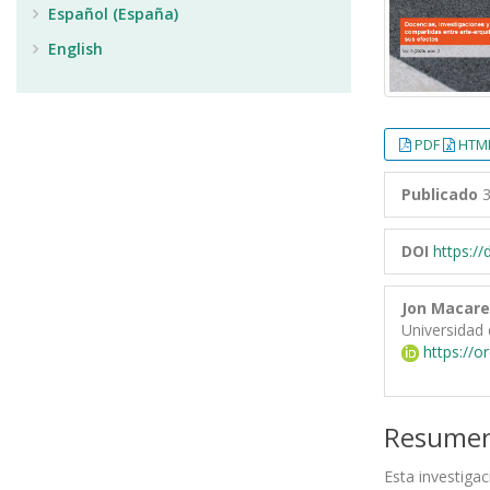
Español (España)
English
PDF
HTML
Publicado
3
DOI
https:/
Jon Macar
Universidad 
https://o
Resume
Esta investigac