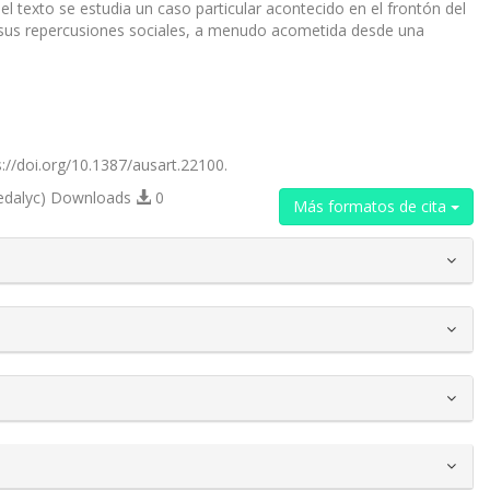
el texto se estudia un caso particular acontecido en el frontón del
a y sus repercusiones sociales, a menudo acometida desde una
s://doi.org/10.1387/ausart.22100.
edalyc) Downloads
0
Más formatos de cita