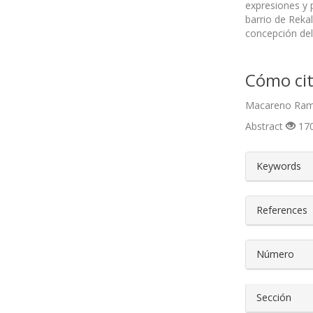
expresiones y p
barrio de Reka
concepción del
Cómo cit
Macareno Ramos
Abstract
170
##plugin
Keywords
References
Número
Sección