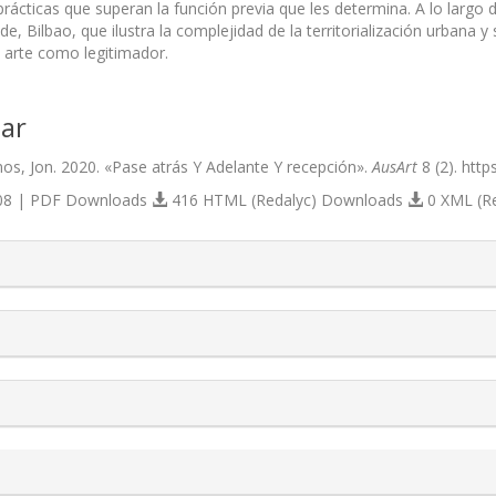
rácticas que superan la función previa que les determina. A lo largo d
lde, Bilbao, que ilustra la complejidad de la territorialización urban
 arte como legitimador.
ar
, Jon. 2020. «Pase atrás Y Adelante Y recepción».
AusArt
8 (2). http
8 | PDF Downloads
416 HTML (Redalyc) Downloads
0 XML (R
s.themes.bootstrap3.article.details##