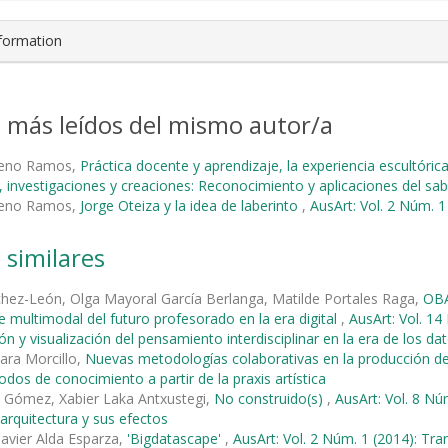
nformation
s más leídos del mismo autor/a
reno Ramos,
Práctica docente y aprendizaje, la experiencia escultóric
 investigaciones y creaciones: Reconocimiento y aplicaciones del sabe
reno Ramos,
Jorge Oteiza y la idea de laberinto
,
AusArt: Vol. 2 Núm. 1
 similares
hez-León, Olga Mayoral García Berlanga, Matilde Portales Raga,
OBA
e multimodal del futuro profesorado en la era digital
,
AusArt: Vol. 14
ón y visualización del pensamiento interdisciplinar en la era de los da
ara Morcillo,
Nuevas metodologías colaborativas en la producción de
os de conocimiento a partir de la praxis artística
z Gómez, Xabier Laka Antxustegi,
No construido(s)
,
AusArt: Vol. 8 Nú
-arquitectura y sus efectos
Javier Alda Esparza,
'Bigdatascape'
,
AusArt: Vol. 2 Núm. 1 (2014): Tr