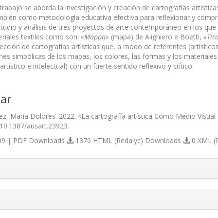
 trabajo se aborda la investigación y creación de cartografías artí
ambién como metodología educativa efectiva para reflexionar y compren
tudio y análisis de tres proyectos de arte contemporáneo en los que se
eriales textiles como son:
«Mappa»
(mapa) de Alighiero e Boetti,
«
Tir
lección de cartografías artísticas que, a modo de referentes (artísti
nes simbólicas de los mapas, los colores, las formas y los materiales
rtístico e intelectual) con un fuerte sentido reflexivo y crítico.
ar
ez, María Dolores. 2022. «La cartografía artística Como Medio Visua
/10.1387/ausart.23923.
9 | PDF Downloads
1376 HTML (Redalyc) Downloads
0 XML (
s.themes.bootstrap3.article.details##