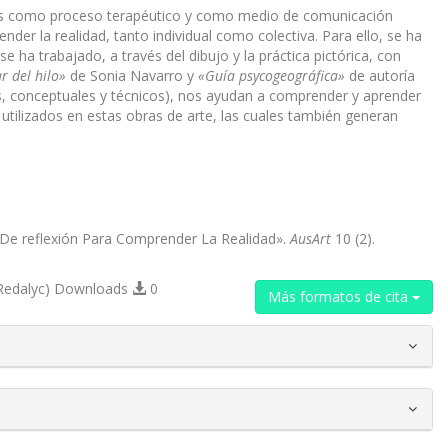
sticas como proceso terapéutico y como medio de comunicación
der la realidad, tanto individual como colectiva. Para ello, se ha
 ha trabajado, a través del dibujo y la práctica pictórica, con
ar del hilo»
de Sonia Navarro y
«
Guía psycogeográfica»
de autoría
cos, conceptuales y técnicos), nos ayudan a comprender y aprender
 utilizados en estas obras de arte, las cuales también generan
l De reflexión Para Comprender La Realidad».
AusArt
10 (2).
Redalyc) Downloads
0
Más formatos de cita