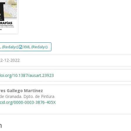
 (Redalyc)
XML (Redalyc)
2-12-2022
/doi.org/10.1387/ausart.23923
res Gallego Martínez
de Granada. Dpto. de Pintura
rcid.org/0000-0003-3876-405X
n