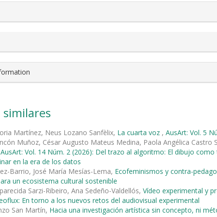
nformation
 similares
oria Martínez, Neus Lozano Sanfèlix,
La cuarta voz
,
AusArt: Vol. 5 N
incón Muñoz, César Augusto Mateus Medina, Paola Angélica Castro S
,
AusArt: Vol. 14 Núm. 2 (2026): Del trazo al algoritmo: El dibujo como
linar en la era de los datos
rez-Barrio, José María Mesías-Lema,
Ecofeminismos y contra-pedagog
 para un ecosistema cultural sostenible
parecida Sarzi-Ribeiro, Ana Sedeño-Valdellós,
Vídeo experimental y pro
deoflux: En torno a los nuevos retos del audiovisual experimental
nzo San Martín,
Hacia una investigación artística sin concepto, ni 