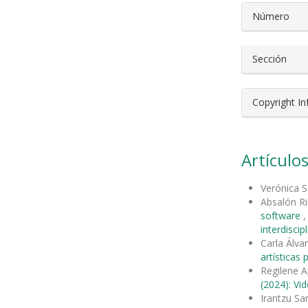
Número
Sección
Copyright I
Artículos
Verónica S
Absalón R
software
interdiscip
Carla Álva
artísticas
Regilene A
(2024): Vi
Irantzu Sa