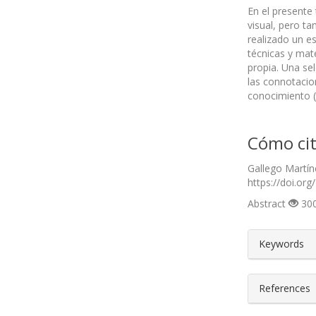
En el presente
visual, pero t
realizado un es
técnicas y mat
propia. Una se
las connotacio
conocimiento (a
Cómo cit
Gallego Martín
https://doi.org
Abstract
300
##plugin
Keywords
References