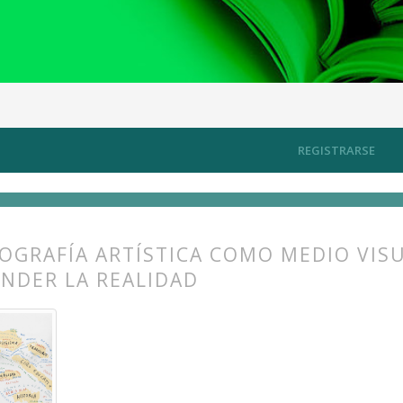
rtografiando los territorios del arte contemporáneo
Artículos
REGISTRARSE
OGRAFÍA ARTÍSTICA COMO MEDIO VISU
NDER LA REALIDAD
s.themes.bootstrap3.article.main##
s.themes.bootstrap3.article.sidebar##