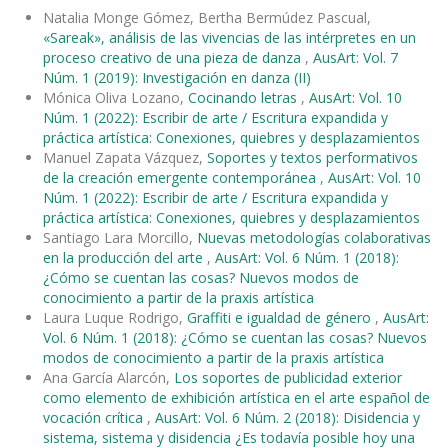
Natalia Monge Gómez, Bertha Bermúdez Pascual,
«Sareak», análisis de las vivencias de las intérpretes en un
proceso creativo de una pieza de danza
,
AusArt: Vol. 7
Núm. 1 (2019): Investigación en danza (II)
Mónica Oliva Lozano,
Cocinando letras
,
AusArt: Vol. 10
Núm. 1 (2022): Escribir de arte / Escritura expandida y
práctica artística: Conexiones, quiebres y desplazamientos
Manuel Zapata Vázquez,
Soportes y textos performativos
de la creación emergente contemporánea
,
AusArt: Vol. 10
Núm. 1 (2022): Escribir de arte / Escritura expandida y
práctica artística: Conexiones, quiebres y desplazamientos
Santiago Lara Morcillo,
Nuevas metodologías colaborativas
en la producción del arte
,
AusArt: Vol. 6 Núm. 1 (2018):
¿Cómo se cuentan las cosas? Nuevos modos de
conocimiento a partir de la praxis artística
Laura Luque Rodrigo,
Graffiti e igualdad de género
,
AusArt:
Vol. 6 Núm. 1 (2018): ¿Cómo se cuentan las cosas? Nuevos
modos de conocimiento a partir de la praxis artística
Ana García Alarcón,
Los soportes de publicidad exterior
como elemento de exhibición artística en el arte español de
vocación crítica
,
AusArt: Vol. 6 Núm. 2 (2018): Disidencia y
sistema, sistema y disidencia ¿Es todavía posible hoy una