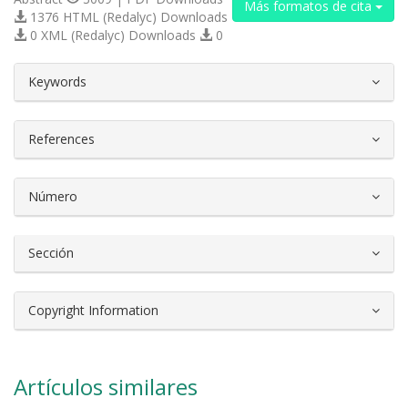
Más formatos de cita
1376 HTML (Redalyc) Downloads
0 XML (Redalyc) Downloads
0
##plugins.themes.bootstrap3.article.d
Keywords
References
Número
Sección
Copyright Information
Artículos similares