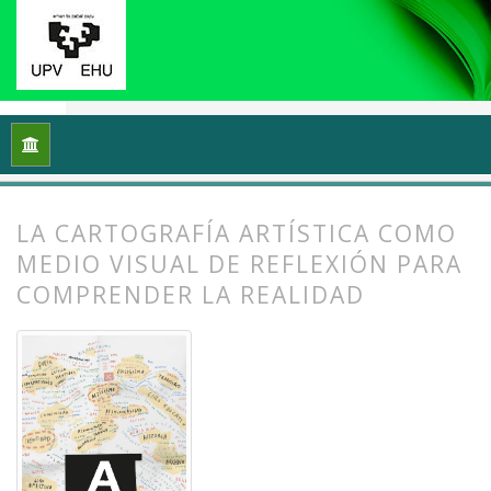
Inicio
Archivos
Vol. 10 Núm. 2 (2022): (Meta)cartografiando 
LA CARTOGRAFÍA ARTÍSTICA COMO
MEDIO VISUAL DE REFLEXIÓN PARA
COMPRENDER LA REALIDAD
##plugins.themes.bootstrap3.article.
##plugins.themes.bootstrap3.article.