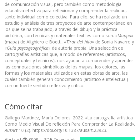
de comunicación visual, pero también como metodología
educativa efectiva para reflexionar y comprender la realidad,
tanto individual como colectiva. Para ello, se ha realizado un
estudio y análisis de tres proyectos de arte contemporáneo en
los que se ha trabajado, a través del dibujo y la práctica
pictórica, con técnicas y materiales textiles como son:
«Mappa»
(mapa) de Alighiero e Boetti,
«
Tirar del hilo»
de Sonia Navarro y
«
Guía psycogeográfica»
de autoría propia. Una selección de
cartografías artísticas que, a modo de referentes (artísticos,
conceptuales y técnicos), nos ayudan a comprender y aprender
las connotaciones simbólicas de los mapas, los colores, las
formas y los materiales utilizados en estas obras de arte, las
cuales también generan conocimiento (artístico e intelectual)
con un fuerte sentido reflexivo y crítico.
Cómo citar
Gallego Martínez, María Dolores. 2022. «La cartografía artística
Como Medio Visual De reflexión Para Comprender La Realidad».
AusArt
10 (2). https://doi.org/10.1387/ausart.23923.
Abstract
3009 | PDF Downloads