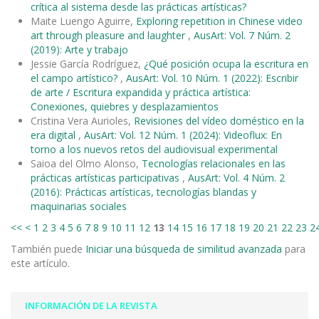
crítica al sistema desde las prácticas artísticas?
Maite Luengo Aguirre,
Exploring repetition in Chinese video
art through pleasure and laughter
,
AusArt: Vol. 7 Núm. 2
(2019): Arte y trabajo
Jessie García Rodríguez,
¿Qué posición ocupa la escritura en
el campo artístico?
,
AusArt: Vol. 10 Núm. 1 (2022): Escribir
de arte / Escritura expandida y práctica artística:
Conexiones, quiebres y desplazamientos
Cristina Vera Aurioles,
Revisiones del vídeo doméstico en la
era digital
,
AusArt: Vol. 12 Núm. 1 (2024): Videoflux: En
torno a los nuevos retos del audiovisual experimental
Saioa del Olmo Alonso,
Tecnologías relacionales en las
prácticas artísticas participativas
,
AusArt: Vol. 4 Núm. 2
(2016): Prácticas artísticas, tecnologías blandas y
maquinarias sociales
<<
<
1
2
3
4
5
6
7
8
9
10
11
12
13
14
15
16
17
18
19
20
21
22
23
2
También puede
Iniciar una búsqueda de similitud avanzada
para
este artículo.
INFORMACIÓN DE LA REVISTA