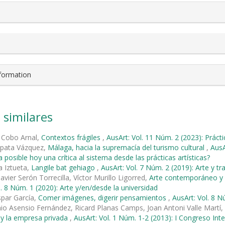
nformation
 similares
 Cobo Arnal,
Contextos frágiles
,
AusArt: Vol. 11 Núm. 2 (2023): Prácti
pata Vázquez,
Málaga, hacia la supremacía del turismo cultural
,
AusA
 posible hoy una crítica al sistema desde las prácticas artísticas?
a Iztueta,
Langile bat gehiago
,
AusArt: Vol. 7 Núm. 2 (2019): Arte y tr
avier Serón Torrecilla, Víctor Murillo Ligorred,
Arte contemporáneo y 
l. 8 Núm. 1 (2020): Arte y/en/desde la universidad
spar García,
Comer imágenes, digerir pensamientos
,
AusArt: Vol. 8 N
io Asensio Fernández, Ricard Planas Camps, Joan Antoni Valle Martí,
 y la empresa privada
,
AusArt: Vol. 1 Núm. 1-2 (2013): I Congreso Inte