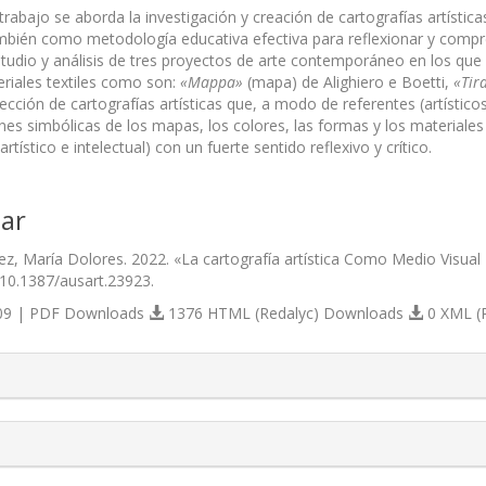
 trabajo se aborda la investigación y creación de cartografías artí
ambién como metodología educativa efectiva para reflexionar y compren
tudio y análisis de tres proyectos de arte contemporáneo en los que se
eriales textiles como son:
«Mappa»
(mapa) de Alighiero e Boetti,
«
Tir
lección de cartografías artísticas que, a modo de referentes (artísti
nes simbólicas de los mapas, los colores, las formas y los materiales
rtístico e intelectual) con un fuerte sentido reflexivo y crítico.
ar
ez, María Dolores. 2022. «La cartografía artística Como Medio Visua
/10.1387/ausart.23923.
9 | PDF Downloads
1376 HTML (Redalyc) Downloads
0 XML (
s.themes.bootstrap3.article.details##