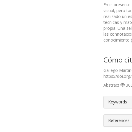
En el presente
visual, pero t
realizado un es
técnicas y mat
propia. Una se
las connotacio
conocimiento (a
Cómo cit
Gallego Martín
https://doi.org
Abstract
300
##plugin
Keywords
References