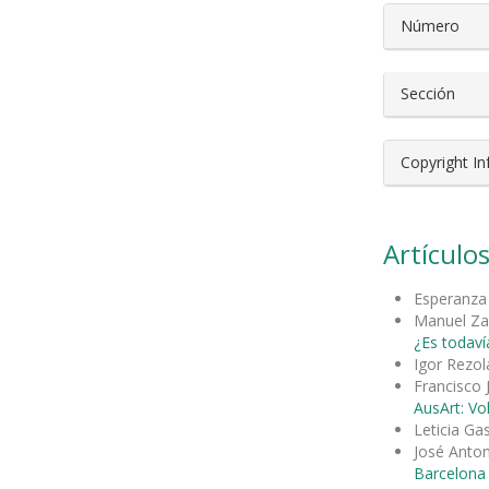
Número
Sección
Copyright I
Artículos
Esperanza
Manuel Za
¿Es todavía
Igor Rezol
Francisco J
AusArt: Vo
Leticia Ga
José Anton
Barcelona