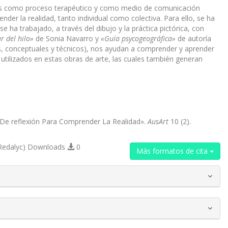
sticas como proceso terapéutico y como medio de comunicación
der la realidad, tanto individual como colectiva. Para ello, se ha
 ha trabajado, a través del dibujo y la práctica pictórica, con
ar del hilo»
de Sonia Navarro y
«
Guía psycogeográfica»
de autoría
cos, conceptuales y técnicos), nos ayudan a comprender y aprender
 utilizados en estas obras de arte, las cuales también generan
l De reflexión Para Comprender La Realidad».
AusArt
10 (2).
Redalyc) Downloads
0
Más formatos de cita