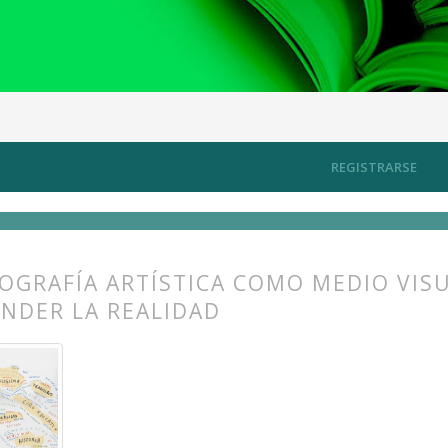
rtografiando los territorios del arte contemporáneo
Artículos
REGISTRARSE
OGRAFÍA ARTÍSTICA COMO MEDIO VISU
NDER LA REALIDAD
s.themes.bootstrap3.article.main##
s.themes.bootstrap3.article.sidebar##