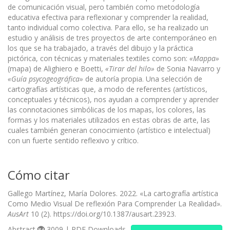
de comunicación visual, pero también como metodología
educativa efectiva para reflexionar y comprender la realidad,
tanto individual como colectiva. Para ello, se ha realizado un
estudio y análisis de tres proyectos de arte contemporáneo en
los que se ha trabajado, a través del dibujo y la práctica
pictórica, con técnicas y materiales textiles como son:
«Mappa»
(mapa) de Alighiero e Boetti,
«
Tirar del hilo»
de Sonia Navarro y
«
Guía psycogeográfica»
de autoría propia. Una selección de
cartografías artísticas que, a modo de referentes (artísticos,
conceptuales y técnicos), nos ayudan a comprender y aprender
las connotaciones simbólicas de los mapas, los colores, las
formas y los materiales utilizados en estas obras de arte, las
cuales también generan conocimiento (artístico e intelectual)
con un fuerte sentido reflexivo y crítico.
Cómo citar
Gallego Martínez, María Dolores. 2022. «La cartografía artística
Como Medio Visual De reflexión Para Comprender La Realidad».
AusArt
10 (2). https://doi.org/10.1387/ausart.23923.
Abstract
3009 | PDF Downloads