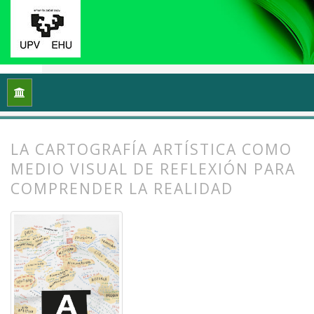
Inicio
Archivos
Vol. 10 Núm. 2 (2022): (Meta)cartografiando 
LA CARTOGRAFÍA ARTÍSTICA COMO
MEDIO VISUAL DE REFLEXIÓN PARA
COMPRENDER LA REALIDAD
##plugins.themes.bootstrap3.article.
##plugins.themes.bootstrap3.article.