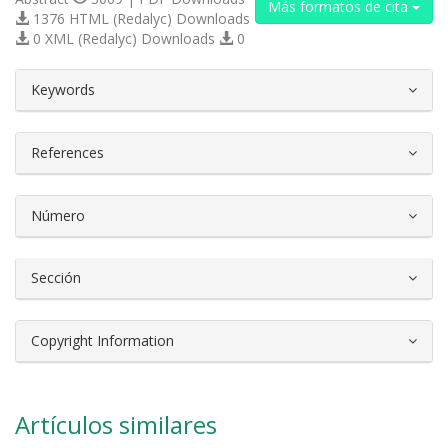
Más formatos de cita
1376 HTML (Redalyc) Downloads
0 XML (Redalyc) Downloads
0
##plugins.themes.bootstrap3.article.d
Keywords
References
Número
Sección
Copyright Information
Artículos similares