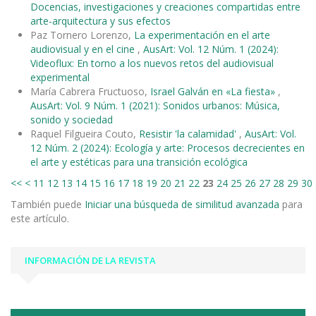
Docencias, investigaciones y creaciones compartidas entre
arte-arquitectura y sus efectos
Paz Tornero Lorenzo,
La experimentación en el arte
audiovisual y en el cine
,
AusArt: Vol. 12 Núm. 1 (2024):
Videoflux: En torno a los nuevos retos del audiovisual
experimental
María Cabrera Fructuoso,
Israel Galván en «La fiesta»
,
AusArt: Vol. 9 Núm. 1 (2021): Sonidos urbanos: Música,
sonido y sociedad
Raquel Filgueira Couto,
Resistir 'la calamidad'
,
AusArt: Vol.
12 Núm. 2 (2024): Ecología y arte: Procesos decrecientes en
el arte y estéticas para una transición ecológica
<<
<
11
12
13
14
15
16
17
18
19
20
21
22
23
24
25
26
27
28
29
30
También puede
Iniciar una búsqueda de similitud avanzada
para
este artículo.
INFORMACIÓN DE LA REVISTA