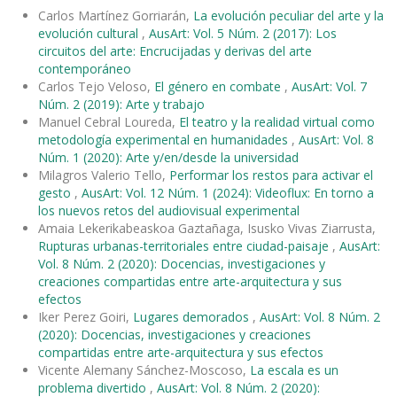
Carlos Martínez Gorriarán,
La evolución peculiar del arte y la
evolución cultural
,
AusArt: Vol. 5 Núm. 2 (2017): Los
circuitos del arte: Encrucijadas y derivas del arte
contemporáneo
Carlos Tejo Veloso,
El género en combate
,
AusArt: Vol. 7
Núm. 2 (2019): Arte y trabajo
Manuel Cebral Loureda,
El teatro y la realidad virtual como
metodología experimental en humanidades
,
AusArt: Vol. 8
Núm. 1 (2020): Arte y/en/desde la universidad
Milagros Valerio Tello,
Performar los restos para activar el
gesto
,
AusArt: Vol. 12 Núm. 1 (2024): Videoflux: En torno a
los nuevos retos del audiovisual experimental
Amaia Lekerikabeaskoa Gaztañaga, Isusko Vivas Ziarrusta,
Rupturas urbanas-territoriales entre ciudad-paisaje
,
AusArt:
Vol. 8 Núm. 2 (2020): Docencias, investigaciones y
creaciones compartidas entre arte-arquitectura y sus
efectos
Iker Perez Goiri,
Lugares demorados
,
AusArt: Vol. 8 Núm. 2
(2020): Docencias, investigaciones y creaciones
compartidas entre arte-arquitectura y sus efectos
Vicente Alemany Sánchez-Moscoso,
La escala es un
problema divertido
,
AusArt: Vol. 8 Núm. 2 (2020):