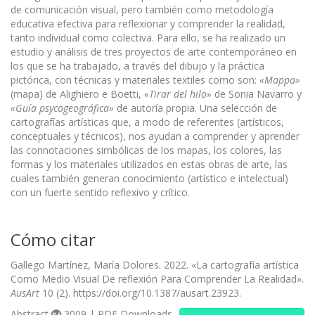
de comunicación visual, pero también como metodología
educativa efectiva para reflexionar y comprender la realidad,
tanto individual como colectiva. Para ello, se ha realizado un
estudio y análisis de tres proyectos de arte contemporáneo en
los que se ha trabajado, a través del dibujo y la práctica
pictórica, con técnicas y materiales textiles como son:
«Mappa»
(mapa) de Alighiero e Boetti,
«
Tirar del hilo»
de Sonia Navarro y
«
Guía psycogeográfica»
de autoría propia. Una selección de
cartografías artísticas que, a modo de referentes (artísticos,
conceptuales y técnicos), nos ayudan a comprender y aprender
las connotaciones simbólicas de los mapas, los colores, las
formas y los materiales utilizados en estas obras de arte, las
cuales también generan conocimiento (artístico e intelectual)
con un fuerte sentido reflexivo y crítico.
Cómo citar
Gallego Martínez, María Dolores. 2022. «La cartografía artística
Como Medio Visual De reflexión Para Comprender La Realidad».
AusArt
10 (2). https://doi.org/10.1387/ausart.23923.
Abstract
3009 | PDF Downloads