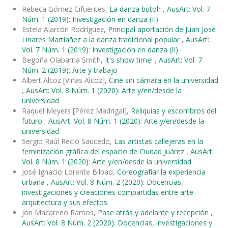
Rebeca Gómez Cifuentes,
La danza butoh
,
AusArt: Vol. 7
Núm. 1 (2019): Investigación en danza (II)
Estela Alarcón Rodríguez,
Principal aportación de Juan José
Linares Martiañez a la danza tradicional popular
,
AusArt:
Vol. 7 Núm. 1 (2019): Investigación en danza (II)
Begoña Olabarria Smith,
It's show time!
,
AusArt: Vol. 7
Núm. 2 (2019): Arte y trabajo
Albert Alcoz [Viñas Alcoz],
Cine sin cámara en la universidad
,
AusArt: Vol. 8 Núm. 1 (2020): Arte y/en/desde la
universidad
Raquel Meyers [Pérez Madrigal],
Reliquias y escombros del
futuro
,
AusArt: Vol. 8 Núm. 1 (2020): Arte y/en/desde la
universidad
Sergio Raúl Recio Saucedo,
Las artistas callejeras en la
feminización gráfica del espacio de Ciudad Juárez
,
AusArt:
Vol. 8 Núm. 1 (2020): Arte y/en/desde la universidad
José Ignacio Lorente Bilbao,
Coreografíar la experiencia
urbana
,
AusArt: Vol. 8 Núm. 2 (2020): Docencias,
investigaciones y creaciones compartidas entre arte-
arquitectura y sus efectos
Jon Macareno Ramos,
Pase atrás y adelante y recepción
,
AusArt: Vol. 8 Núm. 2 (2020): Docencias, investigaciones y