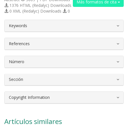
Más formatos de cita
1376 HTML (Redalyc) Downloads
0 XML (Redalyc) Downloads
0
##plugins.themes.bootstrap3.article.d
Keywords
References
Número
Sección
Copyright Information
Artículos similares