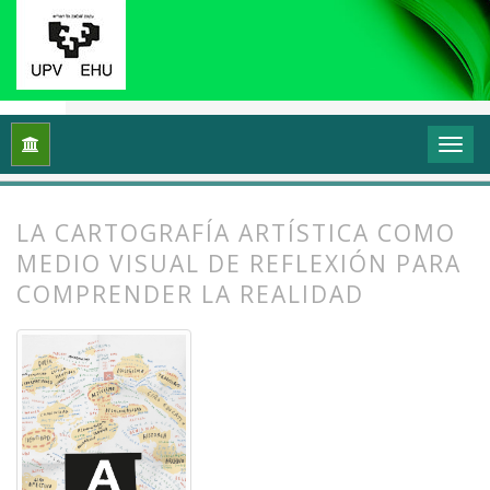
Inicio
Archivos
Vol. 10 Núm. 2 (2022): (Meta)cartografiando 
LA CARTOGRAFÍA ARTÍSTICA COMO
MEDIO VISUAL DE REFLEXIÓN PARA
COMPRENDER LA REALIDAD
##plugins.themes.bootstrap3.article.
##plugins.themes.bootstrap3.article.