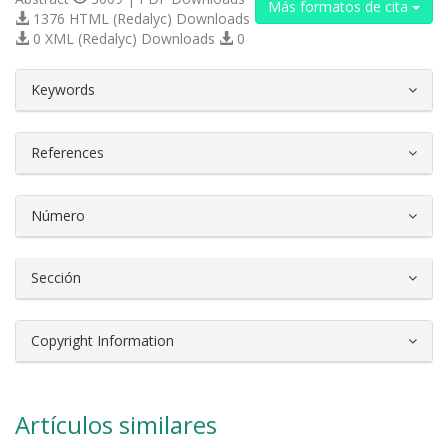
Más formatos de cita
1376 HTML (Redalyc) Downloads
0 XML (Redalyc) Downloads
0
##plugins.themes.bootstrap3.article.d
Keywords
References
Número
Sección
Copyright Information
Artículos similares