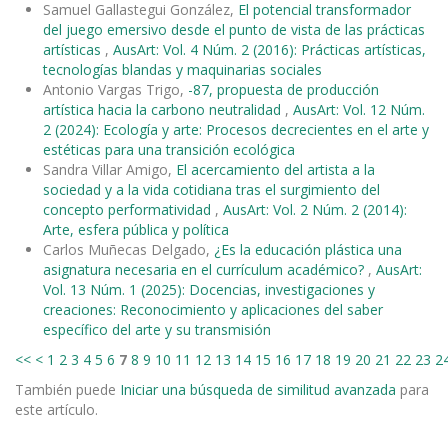
Samuel Gallastegui González,
El potencial transformador
del juego emersivo desde el punto de vista de las prácticas
artísticas
,
AusArt: Vol. 4 Núm. 2 (2016): Prácticas artísticas,
tecnologías blandas y maquinarias sociales
Antonio Vargas Trigo,
-87, propuesta de producción
artística hacia la carbono neutralidad
,
AusArt: Vol. 12 Núm.
2 (2024): Ecología y arte: Procesos decrecientes en el arte y
estéticas para una transición ecológica
Sandra Villar Amigo,
El acercamiento del artista a la
sociedad y a la vida cotidiana tras el surgimiento del
concepto performatividad
,
AusArt: Vol. 2 Núm. 2 (2014):
Arte, esfera pública y política
Carlos Muñecas Delgado,
¿Es la educación plástica una
asignatura necesaria en el currículum académico?
,
AusArt:
Vol. 13 Núm. 1 (2025): Docencias, investigaciones y
creaciones: Reconocimiento y aplicaciones del saber
específico del arte y su transmisión
<<
<
1
2
3
4
5
6
7
8
9
10
11
12
13
14
15
16
17
18
19
20
21
22
23
2
También puede
Iniciar una búsqueda de similitud avanzada
para
este artículo.