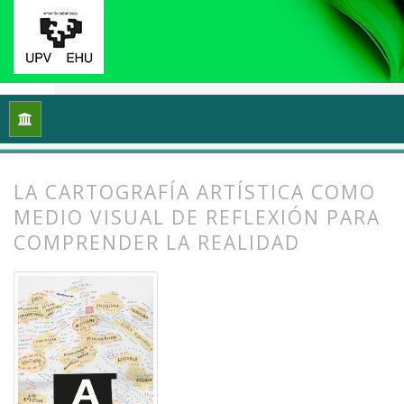
Inicio
Archivos
Vol. 10 Núm. 2 (2022): (Meta)cartografiando 
LA CARTOGRAFÍA ARTÍSTICA COMO
MEDIO VISUAL DE REFLEXIÓN PARA
COMPRENDER LA REALIDAD
##plugins.themes.bootstrap3.article.
##plugins.themes.bootstrap3.article.