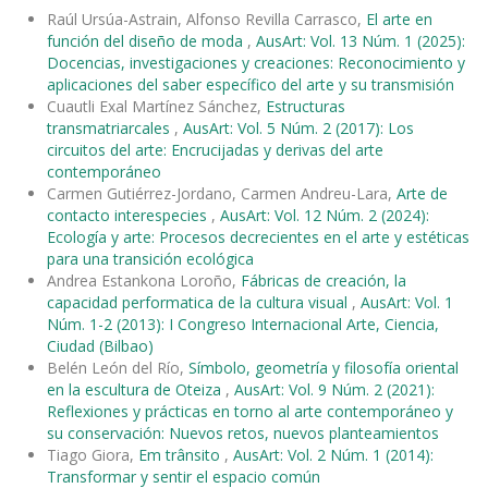
Raúl Ursúa-Astrain, Alfonso Revilla Carrasco,
El arte en
función del diseño de moda
,
AusArt: Vol. 13 Núm. 1 (2025):
Docencias, investigaciones y creaciones: Reconocimiento y
aplicaciones del saber específico del arte y su transmisión
Cuautli Exal Martínez Sánchez,
Estructuras
transmatriarcales
,
AusArt: Vol. 5 Núm. 2 (2017): Los
circuitos del arte: Encrucijadas y derivas del arte
contemporáneo
Carmen Gutiérrez-Jordano, Carmen Andreu-Lara,
Arte de
contacto interespecies
,
AusArt: Vol. 12 Núm. 2 (2024):
Ecología y arte: Procesos decrecientes en el arte y estéticas
para una transición ecológica
Andrea Estankona Loroño,
Fábricas de creación, la
capacidad performatica de la cultura visual
,
AusArt: Vol. 1
Núm. 1-2 (2013): I Congreso Internacional Arte, Ciencia,
Ciudad (Bilbao)
Belén León del Río,
Símbolo, geometría y filosofía oriental
en la escultura de Oteiza
,
AusArt: Vol. 9 Núm. 2 (2021):
Reflexiones y prácticas en torno al arte contemporáneo y
su conservación: Nuevos retos, nuevos planteamientos
Tiago Giora,
Em trânsito
,
AusArt: Vol. 2 Núm. 1 (2014):
Transformar y sentir el espacio común