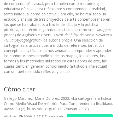
de comunicación visual, pero también como metodología
educativa efectiva para reflexionar y comprender la realidad,
tanto individual como colectiva. Para ello, se ha realizado un
estudio y análisis de tres proyectos de arte contemporáneo en
los que se ha trabajado, a través del dibujo y la práctica
pictórica, con técnicas y materiales textiles como son:
«Mappa»
(mapa) de Alighiero e Boetti,
«
Tirar del hilo»
de Sonia Navarro y
«
Guía psycogeográfica»
de autoría propia. Una selección de
cartografías artísticas que, a modo de referentes (artísticos,
conceptuales y técnicos), nos ayudan a comprender y aprender
las connotaciones simbólicas de los mapas, los colores, las
formas y los materiales utilizados en estas obras de arte, las
cuales también generan conocimiento (artístico e intelectual)
con un fuerte sentido reflexivo y crítico.
Cómo citar
Gallego Martínez, María Dolores. 2022. «La cartografía artística
Como Medio Visual De reflexión Para Comprender La Realidad».
AusArt
10 (2). https://doi.org/10.1387/ausart.23923.
Abstract
3009 | PDF Downloads