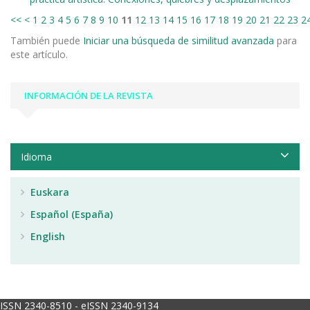
<<
<
1
2
3
4
5
6
7
8
9
10
11
12
13
14
15
16
17
18
19
20
21
22
23
2
También puede
Iniciar una búsqueda de similitud avanzada
para
este artículo.
INFORMACIÓN DE LA REVISTA
Idioma
Euskara
Español (España)
English
ISSN 2340-8510 - eISSN 2340-9134