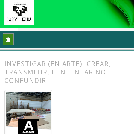
Inicio
Archivos
Vol. 13 Núm. 1 (2025): Docencias, investigac
INVESTIGAR (EN ARTE), CREAR,
TRANSMITIR, E INTENTAR NO
CONFUNDIR
##plugins.themes.bootstrap3.article.
##plugins.themes.bootstrap3.article.