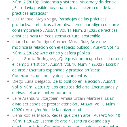
Núm. 2 (2018): Disidencia y sistema, sistema y disidencia
¿Es todavía posible hoy una crítica al sistema desde las
prácticas artísticas?
Luis Manuel Mayo Vega,
Paradojas de las prácticas
productivas artísticas alternativas en el paradigma del arte
contemporáneo
,
AusArt: Vol. 11 Núm. 2 (2023): Prácticas
artísticas para un ecosistema cultural sostenible
Laura Luque Rodrigo, Carmen Moral Ruiz,
Arte que
modifica la relación con el espacio público
,
AusArt: Vol. 13
Núm. 2 (2025): Arte crítico y esfera pública
Jessie García Rodríguez,
¿Qué posición ocupa la escritura en
el campo artístico?
,
AusArt: Vol. 10 Núm. 1 (2022): Escribir
de arte / Escritura expandida y práctica artística:
Conexiones, quiebres y desplazamientos
Diego Luna Delgado,
De lo político en la acción
,
AusArt:
Vol. 5 Núm. 2 (2017): Los circuitos del arte: Encrucijadas y
derivas del arte contemporáneo
Leire Aranburu Etxegoien, Amaia Urzain Martínez,
Es un
alivio ser capaz de prestar atención
,
AusArt: Vol. 8 Núm. 1
(2020): Arte y/en/desde la universidad
Elena Robles Mateo,
Redes que crean arte
,
AusArt: Vol. 10
Núm. 1 (2022): Escribir de arte / Escritura expandida y
práctica artística: Conexiones, quiebres y desplazamientos