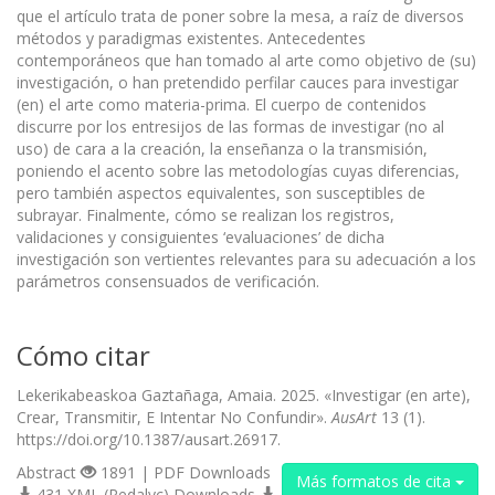
que el artículo trata de poner sobre la mesa, a raíz de diversos
métodos y paradigmas existentes. Antecedentes
contemporáneos que han tomado al arte como objetivo de (su)
investigación, o han pretendido perfilar cauces para investigar
(en) el arte como materia-prima. El cuerpo de contenidos
discurre por los entresijos de las formas de investigar (no al
uso) de cara a la creación, la enseñanza o la transmisión,
poniendo el acento sobre las metodologías cuyas diferencias,
pero también aspectos equivalentes, son susceptibles de
subrayar. Finalmente, cómo se realizan los registros,
validaciones y consiguientes ‘evaluaciones’ de dicha
investigación son vertientes relevantes para su adecuación a los
parámetros consensuados de verificación.
Cómo citar
Lekerikabeaskoa Gaztañaga, Amaia. 2025. «Investigar (en arte),
Crear, Transmitir, E Intentar No Confundir».
AusArt
13 (1).
https://doi.org/10.1387/ausart.26917.
Abstract
1891 | PDF Downloads
Más formatos de cita
431 XML (Redalyc) Downloads