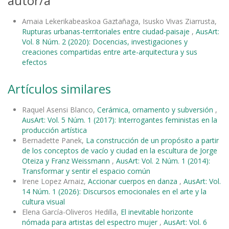
autor/a
Amaia Lekerikabeaskoa Gaztañaga, Isusko Vivas Ziarrusta,
Rupturas urbanas-territoriales entre ciudad-paisaje
,
AusArt:
Vol. 8 Núm. 2 (2020): Docencias, investigaciones y
creaciones compartidas entre arte-arquitectura y sus
efectos
Artículos similares
Raquel Asensi Blanco,
Cerámica, ornamento y subversión
,
AusArt: Vol. 5 Núm. 1 (2017): Interrogantes feministas en la
producción artística
Bernadette Panek,
La construcción de un propósito a partir
de los conceptos de vacío y ciudad en la escultura de Jorge
Oteiza y Franz Weissmann
,
AusArt: Vol. 2 Núm. 1 (2014):
Transformar y sentir el espacio común
Irene Lopez Arnaiz,
Accionar cuerpos en danza
,
AusArt: Vol.
14 Núm. 1 (2026): Discursos emocionales en el arte y la
cultura visual
Elena García-Oliveros Hedilla,
El inevitable horizonte
nómada para artistas del espectro mujer
,
AusArt: Vol. 6