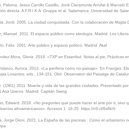
, Paloma, Jesús Carrillo Castillo, Jordi Claramonte Arrufat & Marcelo Ex
ción directa. A.F.R.I.K.A. Gruppe et al. Salamanca: Universidad de Sal
ià, Jordi. 2005. La ciudad conquistada. Con la colaboración de Majda D
, Manuel. 2011. El espacio público como ideología. Madrid: Los Libros
, Félix. 2001. Arte público y espacio político. Madrid: Akal
dez-Mora, Gloria. 2018. «TXP en Estambul: Notas al pie; Prácticas en 
lanco, Aurora. 2012. «La periferia como no-paisaje». En Franges: Els
ata Losantos, eds., 134-151. Olot: Observatori del Paisatge de Catalu
. (1961) 2011. Muerte y vida de las grandes ciudades. Presentado por
& Ana Useros. Madrid: Capitán Swing
s, Edward. 2018. «No preguntes qué puede hacer el arte por ti, sino q
s barrios afroamericanos». Accesos 1: 16-25. https://n9.cl/8x8kr5
, Jorge Dioni. 2021. La España de las piscinas : Cómo el urbanismo n
rpa