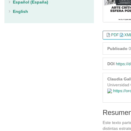
Español (España)
English
PDF
XML
Publicado
0
DOI
https://
Claudia Gal
Universidad 
https://o
Resume
Este texto part
distintas estra