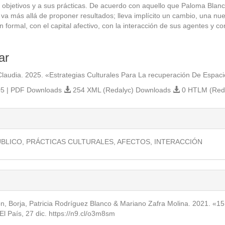
 objetivos y a sus prácticas. De acuerdo con aquello que Paloma Blanco
s va más allá de proponer resultados; lleva implícito un cambio, una n
n formal, con el capital afectivo, con la interacción de sus agentes y 
ar
 Claudia. 2025. «Estrategias Culturales Para La recuperación De Espac
5 | PDF Downloads
254 XML (Redalyc) Downloads
0 HTLM (Red
.themes.bootstrap3.article.details##
ÚBLICO, PRÁCTICAS CULTURALES, AFECTOS, INTERACCIÓN
n, Borja, Patricia Rodríguez Blanco & Mariano Zafra Molina. 2021. «15.
El País, 27 dic. https://n9.cl/o3m8sm