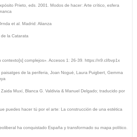
pósito Prieto, eds. 2001. Modos de hacer: Arte crítico, esfera
amanca
rnda et al. Madrid: Alianza
 de la Catarata
contexto[s] complejos». Accesos 1: 26-39. https://n9.cl/bvp1x
 paisatges de la periferia, Joan Nogué, Laura Puigbert, Gemma
nya
 Zaida Muxí, Blanca G. Valdivia & Manuel Delgado; traducido por
ue puedes hacer tú por el arte: La construcción de una estética
eoliberal ha conquistado España y transformado su mapa político.