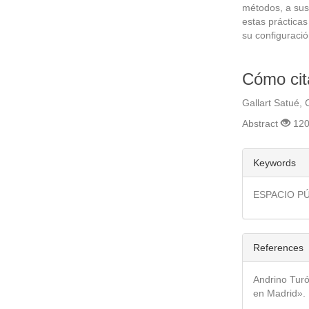
métodos, a sus
estas práctica
su configuració
Cómo cit
Gallart Satué,
Abstract
120
##plugins
Keywords
ESPACIO P
References
Andrino Turó
en Madrid». 