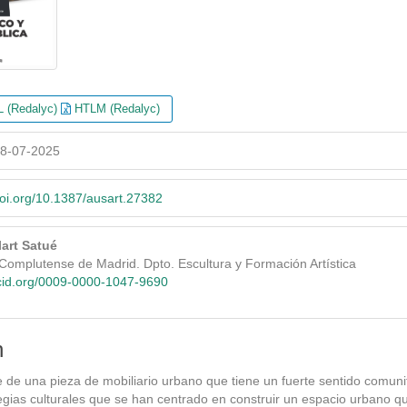
 (Redalyc)
HTLM (Redalyc)
8-07-2025
doi.org/10.1387/ausart.27382
lart Satué
Complutense de Madrid. Dpto. Escultura y Formación Artística
rcid.org/0009-0000-1047-9690
n
e de una pieza de mobiliario urbano que tiene un fuerte sentido comunita
tegias culturales que se han centrado en construir un espacio urbano que 