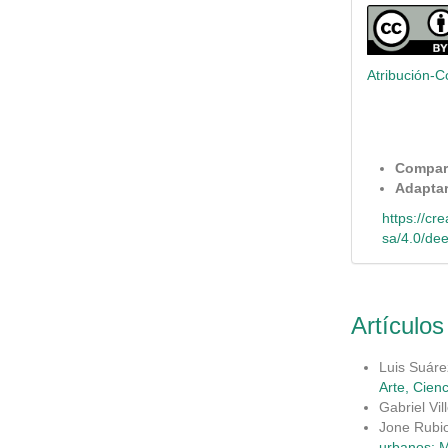
Atribución-C
Compart
Adapta
https://cr
sa/4.0/de
Artículos
Luis Suáre
Arte, Cienc
Gabriel Vil
Jone Rubi
urbanos: M