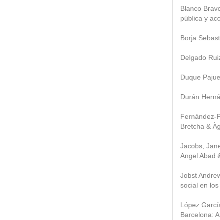
Blanco Bravo
pública y ac
Borja Sebast
Delgado Ruiz
Duque Pajuelo
Durán Hernán
Fernández-Po
Bretcha & Àg
Jacobs, Jane
Angel Abad 
Jobst Andrew
social en lo
López García
Barcelona: A