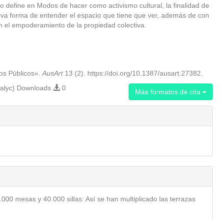
 define en Modos de hacer como activismo cultural, la finalidad de
ueva forma de entender el espacio que tiene que ver, además de con
con el empoderamiento de la propiedad colectiva.
ios Públicos».
AusArt
13 (2). https://doi.org/10.1387/ausart.27382.
alyc) Downloads
0
Más formatos de cita
000 mesas y 40.000 sillas: Así se han multiplicado las terrazas