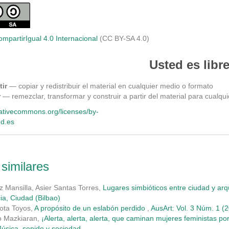
ompartirIgual 4.0 Internacional
(CC BY-SA 4.0)
Usted es libre
ir
— copiar y redistribuir el material en cualquier medio o formato
r
— remezclar, transformar y construir a partir del material para cualqu
eativecommons.org/licenses/by-
ed.es
 similares
z Mansilla, Asier Santas Torres,
Lugares simbióticos entre ciudad y arq
ia, Ciudad (Bilbao)
lota Toyos,
A propósito de un eslabón perdido
,
AusArt: Vol. 3 Núm. 1 (2
o Mazkiaran,
¡Alerta, alerta, alerta, que caminan mujeres feministas por
úsica, sonido y sociedad