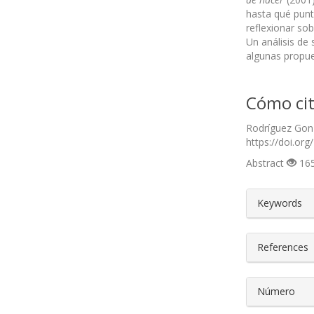
hasta qué punt
reflexionar sob
Un análisis de
algunas propue
Cómo cit
Rodríguez Gonz
https://doi.org
Abstract
165
##plugin
Keywords
References
Número