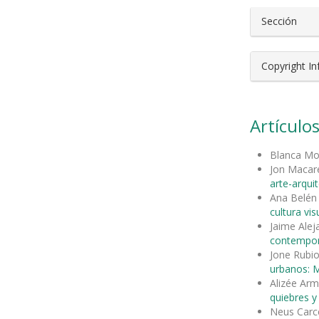
Sección
Copyright I
Artículos
Blanca Mo
Jon Maca
arte-arqui
Ana Belén 
cultura vis
Jaime Ale
contempo
Jone Rubi
urbanos: M
Alizée Ar
quiebres 
Neus Carce