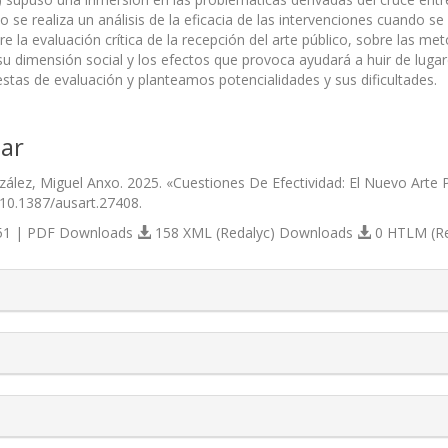
o se realiza un análisis de la eficacia de las intervenciones cuando 
re la evaluación crítica de la recepción del arte público, sobre las met
 su dimensión social y los efectos que provoca ayudará a huir de l
stas de evaluación y planteamos potencialidades y sus dificultades.
ar
ález, Miguel Anxo. 2025. «Cuestiones De Efectividad: El Nuevo Arte P
/10.1387/ausart.27408.
1 | PDF Downloads
158 XML (Redalyc) Downloads
0 HTLM (R
s.themes.bootstrap3.article.details##