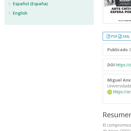
Español (España)
English
PDF
XML 
Publicado
0
DOI
https:/
Miguel Anx
Universidade
https://o
Resume
El compromiso 
de hacer
(2001)