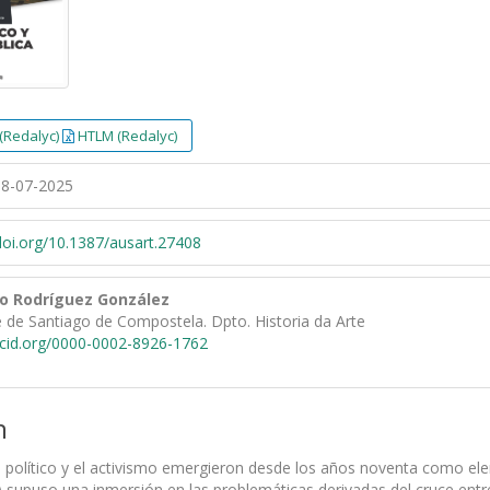
(Redalyc)
HTLM (Redalyc)
8-07-2025
/doi.org/10.1387/ausart.27408
o Rodríguez González
 de Santiago de Compostela. Dpto. Historia da Arte
rcid.org/0000-0002-8926-1762
n
político y el activismo emergieron desde los años noventa como eleme
 supuso una inmersión en las problemáticas derivadas del cruce entr