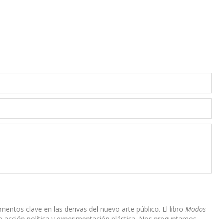
ntos clave en las derivas del nuevo arte público. El libro
Modos
e acción política y experimentación plástica. Nos preguntamos