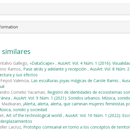
nformation
 similares
ntalvo Gallego,
«DataScape»
,
AusArt: Vol. 4 Núm. 1 (2016): Visualida
reno Ramos,
Pase atrás y adelante y recepción
,
AusArt: Vol. 8 Núm. 2
tectura y sus efectos
Feijoó Valencia,
Las esculturas-joyas mágicas de Carole Ramis
,
AusA
ual
jandro Cornelio Yacaman,
Registro de identidades de ecosistemas son
ránea
,
AusArt: Vol. 9 Núm. 1 (2021): Sonidos urbanos: Música, sonid
o Mazkiaran,
¡Alerta, alerta, alerta, que caminan mujeres feministas po
úsica, sonido y sociedad
met,
Art of the technological world
,
AusArt: Vol. 10 Núm. 1 (2022): Escr
y desplazamientos
ller Lacruz,
Prototipo comisarial en torno a los conceptos de territor