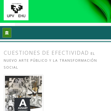
Inicio
Archivos
Vol. 13 Núm. 2 (2025): Arte crítico y esfera p
CUESTIONES DE EFECTIVIDAD
EL
NUEVO ARTE PÚBLICO Y LA TRANSFORMACIÓN
SOCIAL
##plugins.themes.bootstrap3.article.
##plugins.themes.bootstrap3.article.