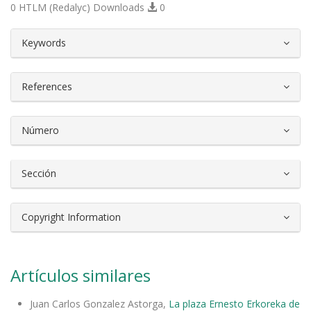
0 HTLM (Redalyc) Downloads
0
##plugins.themes.bootstrap3.article.d
Keywords
References
Número
Sección
Copyright Information
Artículos similares
Juan Carlos Gonzalez Astorga,
La plaza Ernesto Erkoreka de