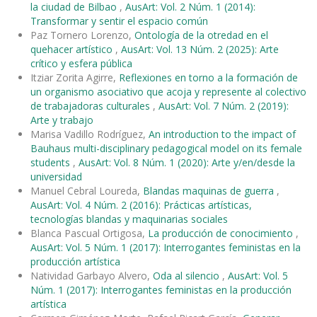
la ciudad de Bilbao
,
AusArt: Vol. 2 Núm. 1 (2014):
Transformar y sentir el espacio común
Paz Tornero Lorenzo,
Ontología de la otredad en el
quehacer artístico
,
AusArt: Vol. 13 Núm. 2 (2025): Arte
crítico y esfera pública
Itziar Zorita Agirre,
Reflexiones en torno a la formación de
un organismo asociativo que acoja y represente al colectivo
de trabajadoras culturales
,
AusArt: Vol. 7 Núm. 2 (2019):
Arte y trabajo
Marisa Vadillo Rodríguez,
An introduction to the impact of
Bauhaus multi-disciplinary pedagogical model on its female
students
,
AusArt: Vol. 8 Núm. 1 (2020): Arte y/en/desde la
universidad
Manuel Cebral Loureda,
Blandas maquinas de guerra
,
AusArt: Vol. 4 Núm. 2 (2016): Prácticas artísticas,
tecnologías blandas y maquinarias sociales
Blanca Pascual Ortigosa,
La producción de conocimiento
,
AusArt: Vol. 5 Núm. 1 (2017): Interrogantes feministas en la
producción artística
Natividad Garbayo Alvero,
Oda al silencio
,
AusArt: Vol. 5
Núm. 1 (2017): Interrogantes feministas en la producción
artística