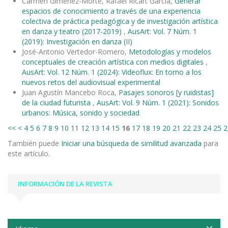
Carmen Giménez-Morte, Rafael Ricart García,
Generar
espacios de conocimiento a través de una experiencia
colectiva de práctica pedagógica y de investigación artística
en danza y teatro (2017-2019)
,
AusArt: Vol. 7 Núm. 1
(2019): Investigación en danza (II)
José-Antonio Vertedor-Romero,
Metodologías y modelos
conceptuales de creación artística con medios digitales
,
AusArt: Vol. 12 Núm. 1 (2024): Videoflux: En torno a los
nuevos retos del audiovisual experimental
Juan Agustín Mancebo Roca,
Pasajes sonoros [y ruidistas]
de la ciudad futurista
,
AusArt: Vol. 9 Núm. 1 (2021): Sonidos
urbanos: Música, sonido y sociedad
<<
<
4
5
6
7
8
9
10
11
12
13
14
15
16
17
18
19
20
21
22
23
24
25
2
También puede
Iniciar una búsqueda de similitud avanzada
para
este artículo.
INFORMACIÓN DE LA REVISTA