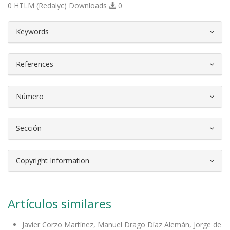
0 HTLM (Redalyc) Downloads
0
##plugins.themes.bootstrap3.article.d
Keywords
References
Número
Sección
Copyright Information
Artículos similares
Javier Corzo Martínez, Manuel Drago Díaz Alemán, Jorge de