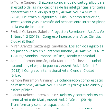
la Torre Cantero,
El rizoma como modelo cartográfico para
el estudio de las implicaciones de las inteligencias artificiales
generativas en el dibujo digital
,
AusArt: Vol. 14 Núm. 2
(2026): Del trazo al algoritmo: El dibujo como traducción,
investigación y visualización del pensamiento interdisciplinar
en la era de los datos
Ezekiel Collantes Gabella,
Proyecto «Berreibar»
,
AusArt: Vol.
1 Núm. 1-2 (2013): I Congreso Internacional Arte, Ciencia,
Ciudad (Bilbao)
Miren Arantza Gaztañaga Garabieta,
Los sonidos agrícolas
del pasado vasco en el entorno urbano
,
AusArt: Vol. 9 Núm.
1 (2021): Sonidos urbanos: Música, sonido y sociedad
Adriana Román Román, Lola Moreno Sánchez,
La ciudad
escondida y el espacio público
,
AusArt: Vol. 1 Núm. 1-2
(2013): I Congreso Internacional Arte, Ciencia, Ciudad
(Bilbao)
Ramon Parramon Arimany,
La colaboración como espacio
de resistencia
,
AusArt: Vol. 13 Núm. 2 (2025): Arte crítico y
esfera pública
Claudia Rebeca Lorenzo Sainz,
Relatos y contra-relatos en
torno al mito de Mari
,
AusArt: Vol. 2 Núm. 1 (2014):
Transformar y sentir el espacio común