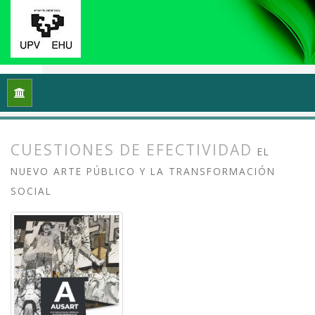
Inicio
Archivos
Vol. 13 Núm. 2 (2025): Arte crítico y esfera p
CUESTIONES DE EFECTIVIDAD
EL
NUEVO ARTE PÚBLICO Y LA TRANSFORMACIÓN
SOCIAL
##plugins.themes.bootstrap3.article.
##plugins.themes.bootstrap3.article.