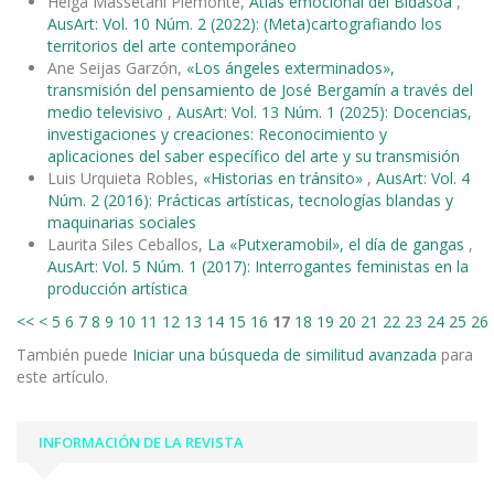
Helga Massetani Piemonte,
Atlas emocional del Bidasoa
,
AusArt: Vol. 10 Núm. 2 (2022): (Meta)cartografiando los
territorios del arte contemporáneo
Ane Seijas Garzón,
«Los ángeles exterminados»,
transmisión del pensamiento de José Bergamín a través del
medio televisivo
,
AusArt: Vol. 13 Núm. 1 (2025): Docencias,
investigaciones y creaciones: Reconocimiento y
aplicaciones del saber específico del arte y su transmisión
Luis Urquieta Robles,
«Historias en tránsito»
,
AusArt: Vol. 4
Núm. 2 (2016): Prácticas artísticas, tecnologías blandas y
maquinarias sociales
Laurita Siles Ceballos,
La «Putxeramobil», el día de gangas
,
AusArt: Vol. 5 Núm. 1 (2017): Interrogantes feministas en la
producción artística
<<
<
5
6
7
8
9
10
11
12
13
14
15
16
17
18
19
20
21
22
23
24
25
26
También puede
Iniciar una búsqueda de similitud avanzada
para
este artículo.
INFORMACIÓN DE LA REVISTA