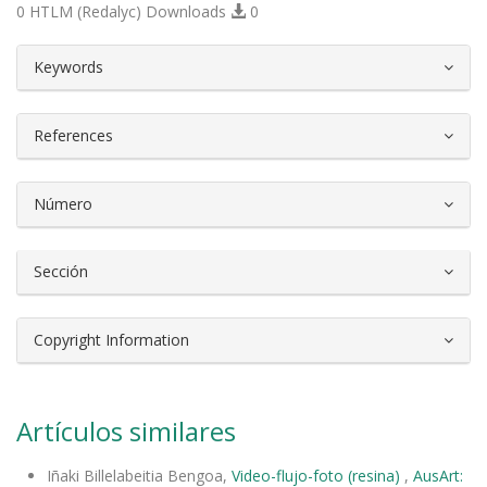
0 HTLM (Redalyc) Downloads
0
##plugins.themes.bootstrap3.article.d
Keywords
References
Número
Sección
Copyright Information
Artículos similares
Iñaki Billelabeitia Bengoa,
Video-flujo-foto (resina)
,
AusArt: