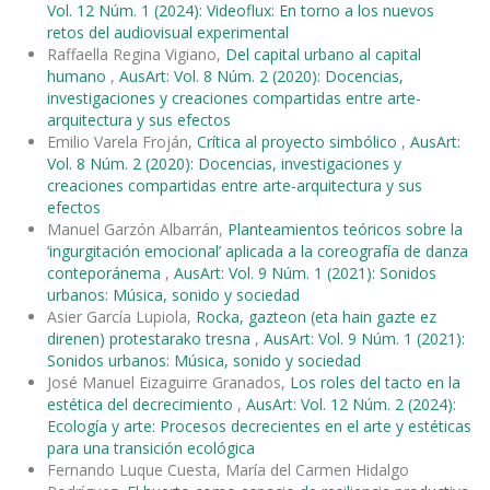
Vol. 12 Núm. 1 (2024): Videoflux: En torno a los nuevos
retos del audiovisual experimental
Raffaella Regina Vigiano,
Del capital urbano al capital
humano
,
AusArt: Vol. 8 Núm. 2 (2020): Docencias,
investigaciones y creaciones compartidas entre arte-
arquitectura y sus efectos
Emilio Varela Froján,
Crítica al proyecto simbólico
,
AusArt:
Vol. 8 Núm. 2 (2020): Docencias, investigaciones y
creaciones compartidas entre arte-arquitectura y sus
efectos
Manuel Garzón Albarrán,
Planteamientos teóricos sobre la
‘ingurgitación emocional’ aplicada a la coreografía de danza
conteporánema
,
AusArt: Vol. 9 Núm. 1 (2021): Sonidos
urbanos: Música, sonido y sociedad
Asier García Lupiola,
Rocka, gazteon (eta hain gazte ez
direnen) protestarako tresna
,
AusArt: Vol. 9 Núm. 1 (2021):
Sonidos urbanos: Música, sonido y sociedad
José Manuel Eizaguirre Granados,
Los roles del tacto en la
estética del decrecimiento
,
AusArt: Vol. 12 Núm. 2 (2024):
Ecología y arte: Procesos decrecientes en el arte y estéticas
para una transición ecológica
Fernando Luque Cuesta, María del Carmen Hidalgo