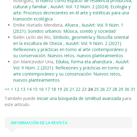
Rodríguez,
El huerto como espacio de resiliencia productiva,
cultural y familiar
,
AusArt: Vol. 12 Núm. 2 (2024): Ecología y
arte: Procesos decrecientes en el arte y estéticas para una
transición ecológica
Enrike Hurtado Mendieta,
Afuera
,
AusArt: Vol. 9 Núm. 1
(2021): Sonidos urbanos: Música, sonido y sociedad
Belén León del Río,
Símbolo, geometría y filosofía oriental
en la escultura de Oteiza
,
AusArt: Vol. 9 Núm. 2 (2021):
Reflexiones y prácticas en torno al arte contemporáneo y
su conservación: Nuevos retos, nuevos planteamientos
Jon Mantzisidor Uria,
Edukia, forma eta ahanztura
,
AusArt:
Vol. 9 Núm. 2 (2021): Reflexiones y prácticas en torno al
arte contemporáneo y su conservación: Nuevos retos,
nuevos planteamientos
<<
<
12
13
14
15
16
17
18
19
20
21
22
23
24
25
26
27
28
29
30
31
También puede
Iniciar una búsqueda de similitud avanzada
para
este artículo.
INFORMACIÓN DE LA REVISTA