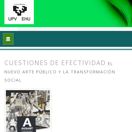
Inicio
Archivos
Vol. 13 Núm. 2 (2025): Arte crítico y esfera p
CUESTIONES DE EFECTIVIDAD
EL
NUEVO ARTE PÚBLICO Y LA TRANSFORMACIÓN
SOCIAL
##plugins.themes.bootstrap3.article.
##plugins.themes.bootstrap3.article.