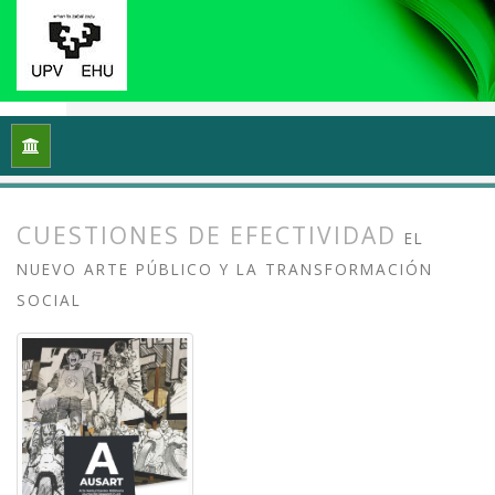
Inicio
Archivos
Vol. 13 Núm. 2 (2025): Arte crítico y esfera p
CUESTIONES DE EFECTIVIDAD
EL
NUEVO ARTE PÚBLICO Y LA TRANSFORMACIÓN
SOCIAL
##plugins.themes.bootstrap3.article.
##plugins.themes.bootstrap3.article.