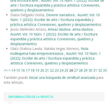
una escritura libre
,
AusArt: Vol. 10 Núm. 1 (2022): Escribir de
arte / Escritura expandida y práctica artística: Conexiones,
quiebres y desplazamientos
Diana Delgado Ureña,
Devenir narradora
,
AusArt: Vol. 10
Núm. 1 (2022): Escribir de arte / Escritura expandida y
práctica artística: Conexiones, quiebres y desplazamientos
Jesús Meléndez Arranz,
Arteaz idaztea- artea idaztea
,
AusArt: Vol. 10 Núm. 1 (2022): Escribir de arte / Escritura
expandida y práctica artística: Conexiones, quiebres y
desplazamientos
Olatz Otalora Landa, Natalia Vegas Moreno,
Nola
irudikapena hala errepresentazioa
,
AusArt: Vol. 10 Núm. 1
(2022): Escribir de arte / Escritura expandida y práctica
artística: Conexiones, quiebres y desplazamientos
<<
<
14
15
16
17
18
19
20
21
22
23
24
25
26
27
28
29
30
31
32
33
También puede
Iniciar una búsqueda de similitud avanzada
para
este artículo.
INFORMACIÓN DE LA REVISTA