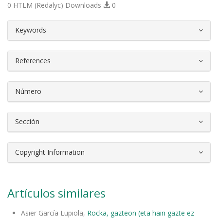
0 HTLM (Redalyc) Downloads
0
##plugins.themes.bootstrap3.article.d
Keywords
References
Número
Sección
Copyright Information
Artículos similares
Asier García Lupiola,
Rocka, gazteon (eta hain gazte ez