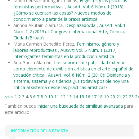
María del Mar Rodríguez Caldas,
El gestus y las prácticas
feministas performativas
,
AusArt: Vol. 6 Núm. 1 (2018):
¿Cómo se cuentan las cosas? Nuevos modos de
conocimiento a partir de la praxis artística
Ainhoa Akutain Ziarrusta,
Desplazado/da
,
AusArt: Vol. 1
Núm. 1-2 (2013): I Congreso Internacional Arte, Ciencia,
Ciudad (Bilbao)
María Carmen Benedito Pérez,
Feminismo, género y
labores reproductivas
,
AusArt: Vol. 5 Núm. 1 (2017):
Interrogantes feministas en la producción artística
Ana García Alarcón,
Los soportes de publicidad exterior
como elemento de exhibición artística en el arte español de
vocación crítica
,
AusArt: Vol. 6 Núm. 2 (2018): Disidencia y
sistema, sistema y disidencia ¿Es todavía posible hoy una
crítica al sistema desde las prácticas artísticas?
<<
<
1
2
3
4
5
6
7
8
9
10
11
12
13
14
15
16
17
18
19
20
21
22
23
2
También puede
Iniciar una búsqueda de similitud avanzada
para
este artículo.
INFORMACIÓN DE LA REVISTA