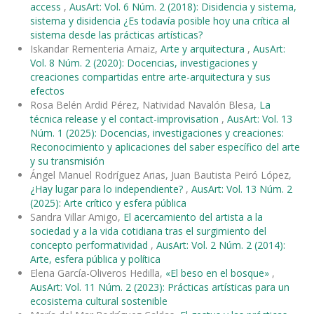
access
,
AusArt: Vol. 6 Núm. 2 (2018): Disidencia y sistema,
sistema y disidencia ¿Es todavía posible hoy una crítica al
sistema desde las prácticas artísticas?
Iskandar Rementeria Arnaiz,
Arte y arquitectura
,
AusArt:
Vol. 8 Núm. 2 (2020): Docencias, investigaciones y
creaciones compartidas entre arte-arquitectura y sus
efectos
Rosa Belén Ardid Pérez, Natividad Navalón Blesa,
La
técnica release y el contact-improvisation
,
AusArt: Vol. 13
Núm. 1 (2025): Docencias, investigaciones y creaciones:
Reconocimiento y aplicaciones del saber específico del arte
y su transmisión
Ángel Manuel Rodríguez Arias, Juan Bautista Peiró López,
¿Hay lugar para lo independiente?
,
AusArt: Vol. 13 Núm. 2
(2025): Arte crítico y esfera pública
Sandra Villar Amigo,
El acercamiento del artista a la
sociedad y a la vida cotidiana tras el surgimiento del
concepto performatividad
,
AusArt: Vol. 2 Núm. 2 (2014):
Arte, esfera pública y política
Elena García-Oliveros Hedilla,
«El beso en el bosque»
,
AusArt: Vol. 11 Núm. 2 (2023): Prácticas artísticas para un
ecosistema cultural sostenible