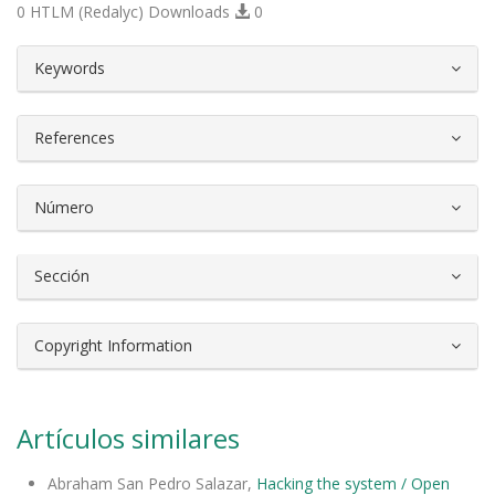
0 HTLM (Redalyc) Downloads
0
##plugins.themes.bootstrap3.article.d
Keywords
References
Número
Sección
Copyright Information
Artículos similares
Abraham San Pedro Salazar,
Hacking the system / Open