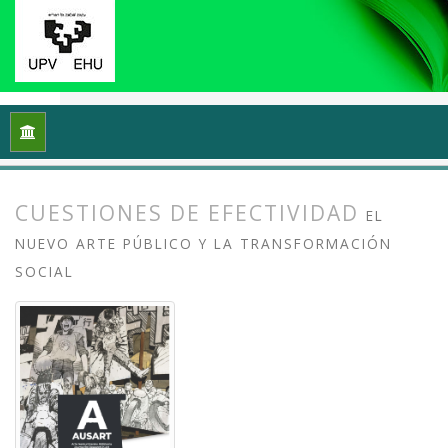
Inicio
Archivos
Vol. 13 Núm. 2 (2025): Arte crítico y esfera p
CUESTIONES DE EFECTIVIDAD
EL
NUEVO ARTE PÚBLICO Y LA TRANSFORMACIÓN
SOCIAL
##plugins.themes.bootstrap3.article.
##plugins.themes.bootstrap3.article.