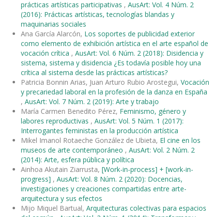
prácticas artísticas participativas
,
AusArt: Vol. 4 Núm. 2
(2016): Prácticas artísticas, tecnologías blandas y
maquinarias sociales
Ana García Alarcón,
Los soportes de publicidad exterior
como elemento de exhibición artística en el arte español de
vocación crítica
,
AusArt: Vol. 6 Núm. 2 (2018): Disidencia y
sistema, sistema y disidencia ¿Es todavía posible hoy una
crítica al sistema desde las prácticas artísticas?
Patricia Bonnin Arias, Juan Arturo Rubio Arostegui,
Vocación
y precariedad laboral en la profesión de la danza en España
,
AusArt: Vol. 7 Núm. 2 (2019): Arte y trabajo
María Carmen Benedito Pérez,
Feminismo, género y
labores reproductivas
,
AusArt: Vol. 5 Núm. 1 (2017):
Interrogantes feministas en la producción artística
Mikel Imanol Rotaeche González de Ubieta,
El cine en los
museos de arte contemporáneo
,
AusArt: Vol. 2 Núm. 2
(2014): Arte, esfera pública y política
Ainhoa Akutain Ziarrusta,
[Work-in-process] + [work-in-
progress]
,
AusArt: Vol. 8 Núm. 2 (2020): Docencias,
investigaciones y creaciones compartidas entre arte-
arquitectura y sus efectos
Mijo Miquel Bartual,
Arquitecturas colectivas para espacios