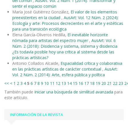
del común
,
AusArt: Vol. 2 Núm. 1 (2014): Transformar y
sentir el espacio común
María José Gutiérrez González,
El valor de los elementos
preexistentes en la ciudad
,
AusArt: Vol. 12 Núm. 2 (2024):
Ecología y arte: Procesos decrecientes en el arte y estéticas
para una transición ecológica
Elena García-Oliveros Hedilla,
El inevitable horizonte
nómada para artistas del espectro mujer
,
AusArt: Vol. 6
Núm. 2 (2018): Disidencia y sistema, sistema y disidencia
¿Es todavía posible hoy una crítica al sistema desde las
prácticas artísticas?
Antonio Collados Alcaide,
Espacialidad crítica y colaborativa
en las prácticas artísticas de carácter contextual
,
AusArt:
Vol. 2 Núm. 2 (2014): Arte, esfera pública y política
<<
<
1
2
3
4
5
6
7
8
9
10
11
12
13
14
15
16
17
18
19
20
21
22
23
2
También puede
Iniciar una búsqueda de similitud avanzada
para
este artículo.
INFORMACIÓN DE LA REVISTA