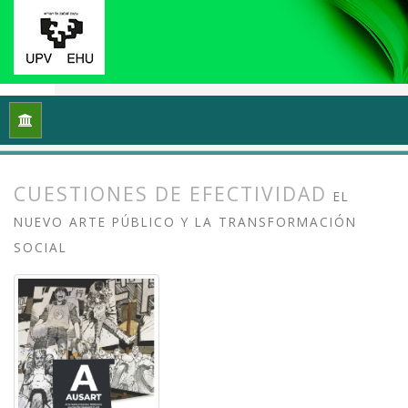
Inicio
Archivos
Vol. 13 Núm. 2 (2025): Arte crítico y esfera p
CUESTIONES DE EFECTIVIDAD
EL
NUEVO ARTE PÚBLICO Y LA TRANSFORMACIÓN
SOCIAL
##plugins.themes.bootstrap3.article.
##plugins.themes.bootstrap3.article.