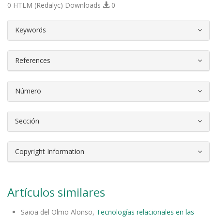
0 HTLM (Redalyc) Downloads
0
##plugins.themes.bootstrap3.article.d
Keywords
References
Número
Sección
Copyright Information
Artículos similares
Saioa del Olmo Alonso,
Tecnologías relacionales en las