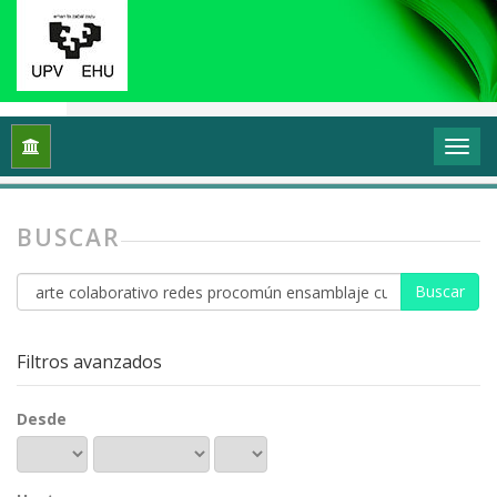
Inicio
Buscar
BUSCAR
Buscar
artículos
por
Filtros avanzados
Desde