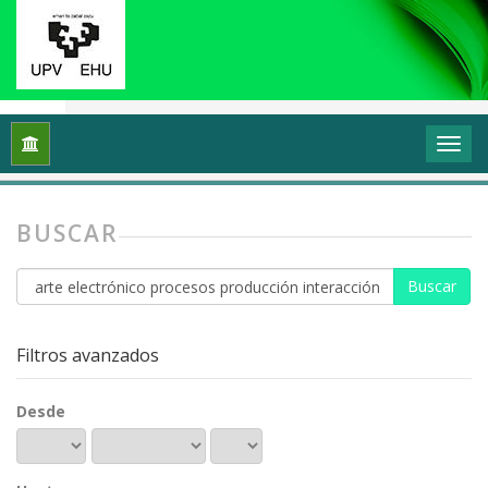
Inicio
Buscar
BUSCAR
Buscar
artículos
por
Filtros avanzados
Desde