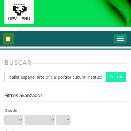
Inicio
Buscar
BUSCAR
Buscar
artículos
por
Filtros avanzados
Desde